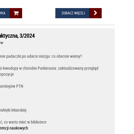
YKA
ZOBACZ WIĘCEJ
aktyczna, 3/2024
ne
zenie padaczki po udarze mózgu: co obecnie wiemy?
lewodopy w chorobie Parkinsona: zaktualizowany przegląd
ropozycje
eurologów PTN
aktyki lekarskiej
ć, co warto mieć w bibliotece
rencji naukowych