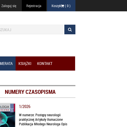
Zaloguj się
Rejestracja
Koszyk
(
0
)
MERATA
KSIĄŻKI
KONTAKT
NUMERY CZASOPISMA
1/2026
W numerze: Postępy neurologii
praktycznej Artykuły tłumaczone
Publikacja Młodego Neurologa Opis