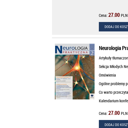
27.00
Cena:
PLN
DODAJ DO KOSZ
Neurologia Pr
Artykuły tłumaczo
Sekcja Młodych N
Omówienia
Ogólne problemy pr
Co warto przeczyta
Kalendarium konfe
27.00
Cena:
PLN
DODAJ DO KOSZ