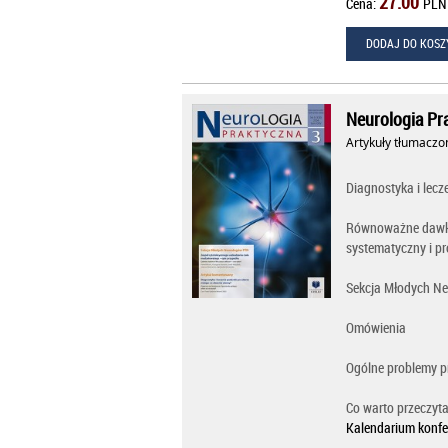
27.00
Cena:
PLN
DODAJ DO KOSZ
Neurologia Pr
Artykuły tłumaczo
Diagnostyka i lec
Równoważne dawki 
systematyczny i p
Sekcja Młodych N
Omówienia
Ogólne problemy pr
Co warto przeczyta
Kalendarium konfe