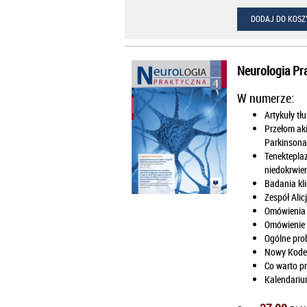
DODAJ DO KOSZ
Neurologia Pr
W numerze:
Artykuły t
Przełom ak
Parkinsona
Tenekteplaz
niedokrwie
Badania kl
Zespół Alic
Omówienia
Omówienie i
Ogólne prob
Nowy Kodeks
Co warto pr
Kalendariu