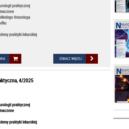
rologii praktycznej
łumaczone
 Młodego Neurologa
adku
lemy praktyki lekarskiej
YKA
ZOBACZ WIĘCEJ
aktyczna, 4/2025
rologii praktycznej
łumaczone
lemy praktyki lekarskiej