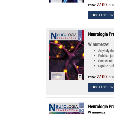
27.00
Cena:
PLN
DODAJ DO KOSZ
Neurologia Pr
W numerze:
Artykuły t
Publikacja
Omówienia
Ogólne prob
27.00
Cena:
PLN
DODAJ DO KOSZ
Neurologia Pr
W numerze: