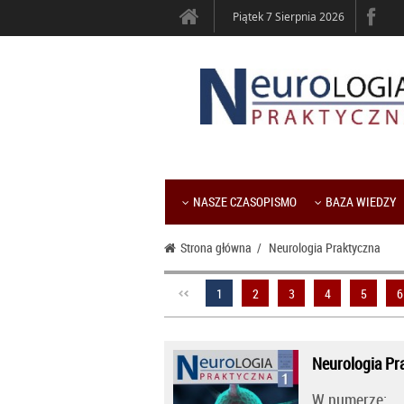
Piątek 7 Sierpnia 2026
NASZE CZASOPISMO
BAZA WIEDZY
Strona główna
/
Neurologia Praktyczna
1
2
3
4
5
6
Neurologia Pr
W numerze: