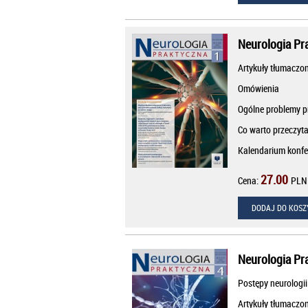
Neurologia Pr
Artykuły tłumaczo
Omówienia
Ogólne problemy pr
Co warto przeczyta
Kalendarium konfe
27.00
Cena:
PLN
DODAJ DO KOSZ
Neurologia Pr
Postępy neurologii
Artykuły tłumaczo