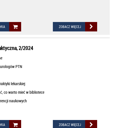
YKA
ZOBACZ WIĘCEJ
aktyczna, 2/2024
ne
eurologów PTN
aktyki lekarskiej
ć, co warto mieć w bibliotece
rencji naukowych
YKA
ZOBACZ WIĘCEJ