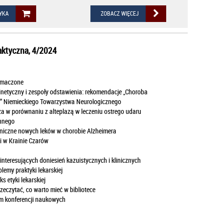
YKA
ZOBACZ WIĘCEJ
aktyczna, 4/2024
łumaczone
inetyczny i zespoły odstawienia: rekomendacje „Choroba
” Niemieckiego Towarzystwa Neurologicznego
a w porównaniu z alteplazą w leczeniu ostrego udaru
nnego
iniczne nowych leków w chorobie Alzheimera
ji w Krainie Czarów
nteresujących doniesień kazuistycznych i klinicznych
lemy praktyki lekarskiej
 etyki lekarskiej
zeczytać, co warto mieć w bibliotece
m konferencji naukowych