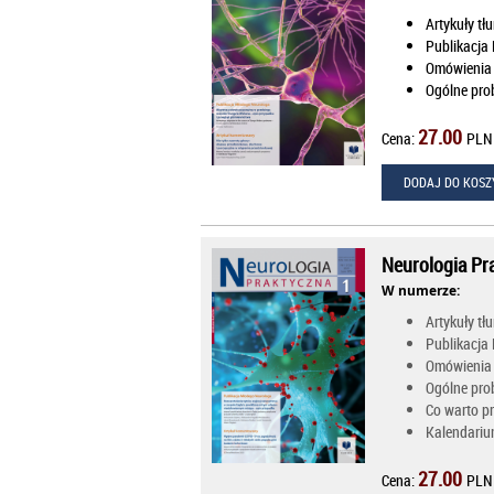
Artykuły t
Publikacja
Omówienia
Ogólne prob
27.00
Cena:
PLN
DODAJ DO KOSZ
Neurologia Pr
W numerze:
Artykuły t
Publikacja
Omówienia
Ogólne prob
Co warto pr
Kalendariu
27.00
Cena:
PLN