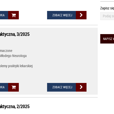
Zapisz si
YKA
ZOBACZ WIĘCEJ
aktyczna, 3/2025
NAPISZ 
łumaczone
 Młodego Neurologa
lemy praktyki lekarskiej
YKA
ZOBACZ WIĘCEJ
aktyczna, 2/2025