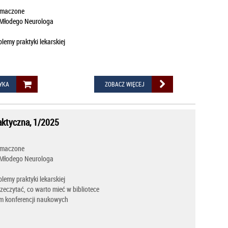
łumaczone
 Młodego Neurologa
lemy praktyki lekarskiej
YKA
ZOBACZ WIĘCEJ
aktyczna, 1/2025
łumaczone
 Młodego Neurologa
lemy praktyki lekarskiej
zeczytać, co warto mieć w bibliotece
m konferencji naukowych