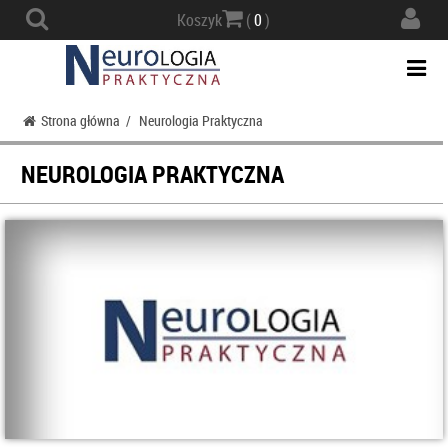
Actio
Koszyk
(
0
)
navig
Togg
navi
Strona główna
/
Neurologia Praktyczna
NEUROLOGIA PRAKTYCZNA