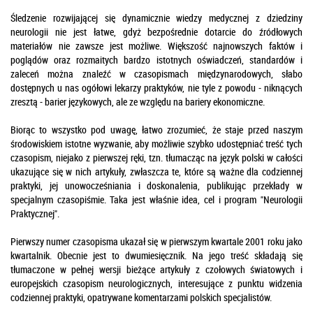
Śledzenie rozwijającej się dynamicznie wiedzy medycznej z dziedziny
neurologii nie jest łatwe, gdyż bezpośrednie dotarcie do źródłowych
materiałów nie zawsze jest możliwe. Większość najnowszych faktów i
poglądów oraz rozmaitych bardzo istotnych oświadczeń, standardów i
zaleceń można znaleźć w czasopismach międzynarodowych, słabo
dostępnych u nas ogółowi lekarzy praktyków, nie tyle z powodu - niknących
zresztą - barier językowych, ale ze względu na bariery ekonomiczne.
Biorąc to wszystko pod uwagę, łatwo zrozumieć, że staje przed naszym
środowiskiem istotne wyzwanie, aby możliwie szybko udostępniać treść tych
czasopism, niejako z pierwszej ręki, tzn. tłumacząc na język polski w całości
ukazujące się w nich artykuły, zwłaszcza te, które są ważne dla codziennej
praktyki, jej unowocześniania i doskonalenia, publikując przekłady w
specjalnym czasopiśmie. Taka jest właśnie idea, cel i program "Neurologii
Praktycznej".
Pierwszy numer czasopisma ukazał się w pierwszym kwartale 2001 roku jako
kwartalnik. Obecnie jest to dwumiesięcznik. Na jego treść składają się
tłumaczone w pełnej wersji bieżące artykuły z czołowych światowych i
europejskich czasopism neurologicznych, interesujące z punktu widzenia
codziennej praktyki, opatrywane komentarzami polskich specjalistów.