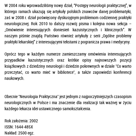
W 2004 roku wprowadziliśmy nowy dział, “Postępy neurologii praktycznej”, w
którego ramach ukazują się artykuły polskich znawców danej problematyki,
zaś w 2008 r. dział poświęcony dyskusyjnym problemom codziennej praktyki
neurologicznej. Rok 2010 to dalszy rozwój pisma i kolejna nowa sekcja –
„Omówienie interesujących doniesień kazuistycznych i klinicznych”. W
naszym piśmie znajdą Państwo również artykuły z serii „Ogólne problemy
praktyki lekarskiej” z interesującymi tekstami z pogranicza prawa i medycyny.
Oprócz tego w każdym numerze zamieszczamy omówienia interesujących
przypadków kazuistycznych oraz krótkie opisy najnowszych pozycji
książkowych z dziedziny neurologii i dziedzin pokrewnych w dziale "Co warto
przeczytać, co warto mieć w bibliotece", a także zapowiedzi konferencji
naukowych.
Obecnie "Neurologia Praktyczna" jest jednym z najpoczytniejszych czasopism
neurologicznych w Polsce i ma znaczenie dla realizacji tak ważnej w życiu
każdego lekarza idei ustawicznego samokształcenia.
Rok założenia: 2002
ISSN: 1644-485X
Nakład: 2500 egz.