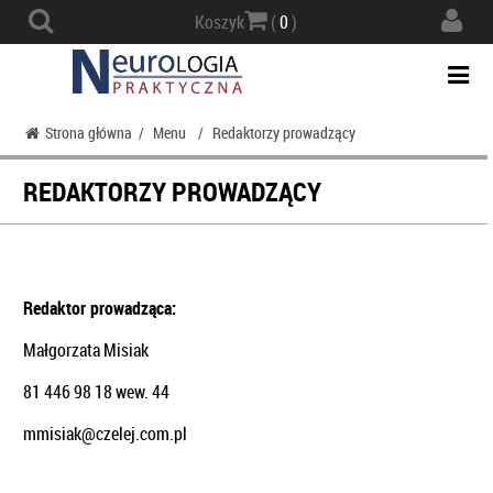
Actio
Koszyk
(
0
)
navig
Togg
navi
Strona główna
/
Menu
/
Redaktorzy prowadzący
REDAKTORZY PROWADZĄCY
Redaktor prowadząca:
Małgorzata Misiak
81 446 98 18 wew. 44
mmisiak@czelej.com.pl