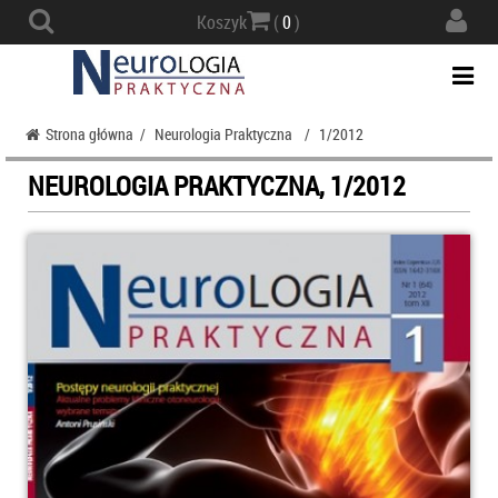
Actio
Koszyk
(
0
)
navig
Togg
navi
Strona główna
/
Neurologia Praktyczna
/
1/2012
NEUROLOGIA PRAKTYCZNA, 1/2012