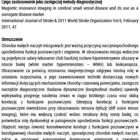
i jego zastosowanie jako zastępczej metody diagnostycznej
Magnetic resonance imaging in cerebral small vessel disease and its use as a
surrogate disease marker
International Journal of Stroke & 2011 World Stroke Organization Vol 6, February
2011, 47
Streszczenie
Choroba małych naczyń mózgowych jest ważną przyczyną naczyniopochodnego
upośledzenia funkcji poznawczych i otępienia. W obrazowaniu mózgu widoczne
są pojedyncze udary lakunarne i/lub bardziej rozlane hiperintensywne obszary w
istocie białej (white matter hyperintensities – WMH) lub leukoarajoza.
Obrazowanie za pomocą rezonansu magnetycznego odgrywa istotną rolę w
ustalaniu rozpoznania, a jego zaawansowane techniki dostarczają nowych
informacji dotyczących mechanizmów choroby i stanowią potencjalne, zastępcze
narzędzie diagnostyczne. Badania dynamiczne (longitudinal studies) ujawniły
wykrywalną progresję nasilenia zmian w ciągu krótkiego czasu oraz słabą
korelację z funkcjami poznawczymi. Silniejszą korelację z funkcjami
poznawczymi stwierdzono przy obrazowaniu tensora dyfuzji (diff usion tensor
imaging), które ma większą czułość wobec struktury dróg istoty białej, co
potwierdza rolę dyskoneksji w patogenezie upośledzenia funkcji poznawczych.
Objętość mózgu również konsekwentnie koreluje z funkcjami poznawczymi w
bezobjawowej chorobie małych naczyń, sporadycznej chorobie małych naczyń,
także w mózgowej autosomalnej dominującej arteriopatii z zawałami