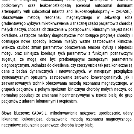
podkorowymi oraz leukoencefalopatią (cerebral autosomal dominant
arteriopathy with subcortical infarcts and leukoencephalopathy – CADASIL).
Obrazowanie metodą rezonansu magnetycznego w sekwencji echa
gradientowego wykrywa mikrokrwawienia u znacznej części pacjentów z chorobą
małych naczyń, chociaż ich znaczenie w postępowaniu klinicznym nie jest nadal
określone. Zastępcze markery diagnostyczne monitorujące progresję choroby i
oceniające nowe sposoby leczenia miałyby ważne zastosowanie kliniczne.
Większa czułość zmian parametrów obrazowania tensora dyfuzji i objętości
mózgu oraz silniejsza korelacja tych parametrów z funkcjami poznawczymi
sugerują, że mogą one być przekonującymi zastępczymi parametrami
diagnostycznymi. Jednakże do określenia, czy rzeczywiście tak jest, konieczne są
dane z badań dynamicznych i interwencyjnych. W niniejszym przeglądzie
systematycznym opisujemy zastosowanie zarówno konwencjonalnych, jak i
zaawansowanych technik obrazowania metodą rezonansu magnetycznego, w
grupach pacjentów z pełnym spektrum klinicznym choroby małych naczyń, od
normalnej populacji ze zmianami hiperintensywnymi w istocie białej do grup
pacjentów z udarami lakunarnymi i otępieniem.
Słowa kluczowe:
CADASIL, mikrokrwawienia mózgowe, upośledzenie, udary
lakunarne, leukoarajoza, obrazowanie metodą rezonansu magnetycznego,
naczyniowe zaburzenia poznawcze, choroba istoty białej.