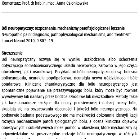
Komentarz:
Prof. dr hab. n. med. Anna Członkowska
Ból neuropatyczny: rozpoznanie, mechanizmy patofizjologiczne i leczenie
Neuropathic pain: diagnosis, pathophysiological mechanisms, and treatment
Lancet Neurol 2010; 9:807–19
Streszczenie
Ból neuropatyczny rozwija się w wyniku uszkodzenia albo schorzenia
dotyczącego somatosensorycznego układu nerwowego, zarówno w jego części
obwodowej, jak i ośrodkowej. Przykładami bólu neuropatycznego są: bolesna
polineuropatia, neuralgia popółpaścowa, neuralgia nerwu trójdzielnego i bóle
poudarowe. Klinicznie charakterystyczne dla bólu neuropatycznego jest
spontaniczne pojawianie się przeszywającego bólu, który może być również
wywoływany lub nasilany przez bodźce szkodliwe lub nieszkodliwe. Metody, takie
jak kwestionariusze służące dla oceny przesiewowej i dalszej oceny bólu,
skupiają się na oszacowaniu obecności i jakości bólu neuropatycznego. Na
podstawie badania podstawowego nie ma możliwości dokonania identyfi kacji
różnych mechanizmów patofi zjologicznych bólu, a ocena kliniczna objawów
obiektywnych i subiektywnych może pomóc w określeniu, które mechanizmy są
odpowiedzialne za poszczególne rodzaje bólu neuropatycznego w różnych