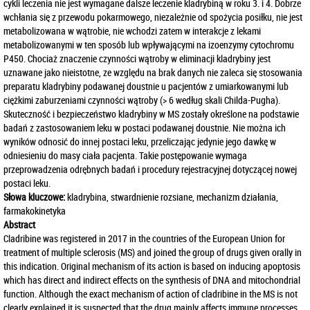
cykli leczenia nie jest wymagane dalsze leczenie kladrybiną w roku 3. i 4. Dobrze
wchłania się z przewodu pokarmowego, niezależnie od spożycia posiłku, nie jest
metabolizowana w wątrobie, nie wchodzi zatem w interakcje z lekami
metabolizowanymi w ten sposób lub wpływającymi na izoenzymy cytochromu
P450. Chociaż znaczenie czynności wątroby w eliminacji kladrybiny jest
uznawane jako nieistotne, ze względu na brak danych nie zaleca się stosowania
preparatu kladrybiny podawanej doustnie u pacjentów z umiarkowanymi lub
ciężkimi zaburzeniami czynności wątroby (> 6 według skali Childa-Pugha).
Skuteczność i bezpieczeństwo kladrybiny w MS zostały określone na podstawie
badań z zastosowaniem leku w postaci podawanej doustnie. Nie można ich
wyników odnosić do innej postaci leku, przeliczając jedynie jego dawkę w
odniesieniu do masy ciała pacjenta. Takie postępowanie wymaga
przeprowadzenia odrębnych badań i procedury rejestracyjnej dotyczącej nowej
postaci leku.
Słowa kluczowe:
kladrybina, stwardnienie rozsiane, mechanizm działania,
farmakokinetyka
Abstract
Cladribine was registered in 2017 in the countries of the European Union for
treatment of multiple sclerosis (MS) and joined the group of drugs given orally in
this indication. Original mechanism of its action is based on inducing apoptosis
which has direct and indirect effects on the synthesis of DNA and mitochondrial
function. Although the exact mechanism of action of cladribine in the MS is not
clearly explained it is suspected that the drug mainly affects immune processes