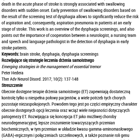
death in the acute phase of stroke is strongly associated with swallowing
disorders with sudden onset. Early prevention of swallowing disorders based on
the result of the screening test of dysphagia allows to significantly reduce the risk
of aspiration and, consequently, aspiration pneumonia in patients at an early
stage of stroke. This work is an overview of the dysphagia screenings, and also
points out the importance of cooperation between a neurologist, a nursing team
and speech and language pathologist in the detection of dysphagia in early
stroke patients.
Keywords:
brain stroke, dysphagia, dysphagia screenings
Rozwijające się strategie leczenia drżenia samoistnego
Emerging strategies in the management of essential tremor
Peter Hedera
Ther Adv Neurol Disord. 2017; 10(2): 137-148
Streszczenie
Obecnie dostępne terapie drżenia samoistnego (ET) zapewniają dostateczną
kontrolę tylko u niespełna połowy pacjentów, a wiele potrzeb tych chorych
pozostaje niezaspokojonych. Powodem tego jest po części empiryczny charakter
obecnie dostępnych opcji leczenia oraz wciąż wiele niejasności dotyczących
patogenezy ET. Rozwijająca się koncepcja ET jako możliwej choroby
neurodegeneracyjnej, lepsze zrozumienie towarzyszących przemian
biochemicznych, w tym przemian w układzie kwasu gamma-aminomasłowego
(GABA)-ergicznym i połączeniach szczelinowych, a także poznanie roli genu