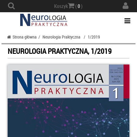
Actio
Koszyk
(
0
)
navig
Togg
navi
Strona główna
/
Neurologia Praktyczna
/
1/2019
NEUROLOGIA PRAKTYCZNA, 1/2019