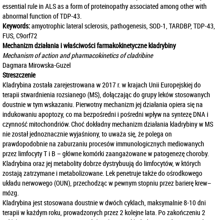
essential rule in ALS as a form of proteinopathy associated among other with
abnormal function of TDP-43.
Keywords:
amyotrophic lateral sclerosis, pathogenesis, SOD-1, TARDBP, TDP-43,
FUS, C9orf72
Mechanizm działania i właściwości farmakokinetyczne kladrybiny
Mechanism of action and pharmacokinetics of cladribine
Dagmara Mirowska-Guzel
Streszczenie
Kladrybina została zarejestrowana w 2017 r. w krajach Unii Europejskiej do
terapii stwardnienia rozsianego (MS), dołączając do grupy leków stosowanych
doustnie w tym wskazaniu. Pierwotny mechanizm jej działania opiera się na
indukowaniu apoptozy, co ma bezpośredni i pośredni wpływ na syntezę DNA i
czynność mitochondriów. Choć dokładny mechanizm działania kladrybiny w MS
nie został jednoznacznie wyjaśniony, to uważa się, że polega on
prawdopodobnie na zaburzaniu procesów immunologicznych mediowanych
przez limfocyty T i B – główne komórki zaangażowane w patogenezę choroby.
Kladrybina oraz jej metabolity dobrze dystrybuują do limfocytów, w których
zostają zatrzymane i metabolizowane. Lek penetruje także do ośrodkowego
układu nerwowego (OUN), przechodząc w pewnym stopniu przez barierę krew–
mózg.
Kladrybina jest stosowana doustnie w dwóch cyklach, maksymalnie 8-10 dni
terapii w każdym roku, prowadzonych przez 2 kolejne lata. Po zakończeniu 2