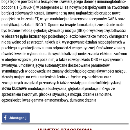
bogatego w powtórzenia leucynowe i zawierającego domenę immunoglobulino-
podobną 1 (LINGO-1) w patogenezie ET są nowymi perspektywami na stworzenie
bardziej celowanych terapii. Omawiane są tutaj najbardziej obiecujące nowe
podejścia w leczeniu ET, w tym modulacja allosteryczna receptorów GABA oraz
modyfikacja szlaku LINGO-1. Oporne na terapie farmakologiczne drżenie może
być leczone metodą głębokiej stymulacji mózgu (DBS) o wysokiej częstotliwości
w obszarze jądra brzusznego pośredniego, aczkolwiek także metody chirurgiczne
nie są wolne od zastrzeżeń, takich jak: występowanie działań niepożądanych w
przebiegu stymulacji oraz utrata odpowiedzi terapeutycznej. Omówione zostały
również kwestie wyboru dodatkowych lokalizacji umieszczenia elektrod zarówno
w obrębie wzgórza, jak i poza nim, a także rozwój układu DBS ze sprzężeniem
zwrotnym, umożliwiającym automatyczne dostosowanie parametrów
stymulujących w odpowiedzi na zmiany elektrofizjologicznej aktywności mózgu.
Metody mające na celu tłumienie drżenia z użyciem egzoszkieletu oraz
zewnętrznych urządzeń przenośnych także zostały poddane krótkiej dyskusji.
Słowa kluczowe:
modulacja allosteryczna, głęboka stymulacja mózgu ze
sprzężeniem zwrotnym, głęboka stymulacja mózgu, drżenie samoistne,
egzoszkielet, kwas gamma-aminomasłowy, tłumienie drżenia