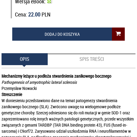
Wersja eBook:
Cena:
22.00
PLN
DODAJ DO KOSZYKA
OPIS
SPIS TREŚCI
Mechanizmy leżące u podłoża stwardnienia zanikowego bocznego
Pathogenesis of amyotrophic lateral sclerosis
Przemysław Nowacki
Streszczenie
W doniesieniu przedstawiono dane na temat patogenezy stwardnienia
zanikowego bocznego (SLA). Zwrócono uwagę na wielogenowe podłoże
genetyczne choroby. Szerzej odniesiono się do roli mutacji w genie SOD-1 oraz
zaprezentowano rolę innych ważnych patologii genetycznych, przede wszystkim
związanych z genami TARDBP (TAR DNA binding protein 43), FUS (fused-in-
sarcoma) i C9orf72. Zarysowano udział uszkodzenia RNA i neurofilamentów w