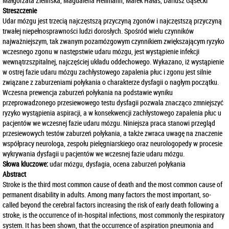
Małgorzata Zielińska, Magdalena Hellmann, Marek Hałas, Dariusz Gąsecki
Streszczenie
Udar mózgu jest trzecią najczęstszą przyczyną zgonów i najczęstszą przyczyną
trwałej niepełnosprawności ludzi dorosłych. Spośród wielu czynników
najważniejszym, tak zwanym pozamózgowym czynnikiem zwiększającym ryzyko
wczesnego zgonu w następstwie udaru mózgu, jest wystąpienie infekcji
wewnątrzszpitalnej, najczęściej układu oddechowego. Wykazano, iż wystąpienie
w ostrej fazie udaru mózgu zachłystowego zapalenia płuc i zgonu jest silnie
związane z zaburzeniami połykania o charakterze dysfagii o nagłym początku.
Wczesna prewencja zaburzeń połykania na podstawie wyniku
przeprowadzonego przesiewowego testu dysfagii pozwala znacząco zmniejszyć
ryzyko wystąpienia aspiracji, a w konsekwencji zachłystowego zapalenia płuc u
pacjentów we wczesnej fazie udaru mózgu. Niniejsza praca stanowi przegląd
przesiewowych testów zaburzeń połykania, a także zwraca uwagę na znaczenie
współpracy neurologa, zespołu pielęgniarskiego oraz neurologopedy w procesie
wykrywania dysfagii u pacjentów we wczesnej fazie udaru mózgu.
Słowa kluczowe:
udar mózgu, dysfagia, ocena zaburzeń połykania
Abstract
Stroke is the third most common cause of death and the most common cause of
permanent disability in adults. Among many factors the most important, so-
called beyond the cerebral factors increasing the risk of early death following a
stroke, is the occurrence of in-hospital infections, most commonly the respiratory
system. It has been shown, that the occurrence of aspiration pneumonia and