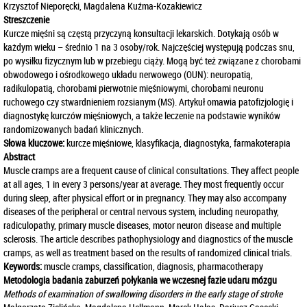
Krzysztof Nieporęcki, Magdalena Kuźma-Kozakiewicz
Streszczenie
Kurcze mięśni są częstą przyczyną konsultacji lekarskich. Dotykają osób w
każdym wieku – średnio 1 na 3 osoby/rok. Najczęściej występują podczas snu,
po wysiłku fizycznym lub w przebiegu ciąży. Mogą być też związane z chorobami
obwodowego i ośrodkowego układu nerwowego (OUN): neuropatią,
radikulopatią, chorobami pierwotnie mięśniowymi, chorobami neuronu
ruchowego czy stwardnieniem rozsianym (MS). Artykuł omawia patofizjologię i
diagnostykę kurczów mięśniowych, a także leczenie na podstawie wyników
randomizowanych badań klinicznych.
Słowa kluczowe:
kurcze mięśniowe, klasyfikacja, diagnostyka, farmakoterapia
Abstract
Muscle cramps are a frequent cause of clinical consultations. They affect people
at all ages, 1 in every 3 persons/year at average. They most frequently occur
during sleep, after physical effort or in pregnancy. They may also accompany
diseases of the peripheral or central nervous system, including neuropathy,
radiculopathy, primary muscle diseases, motor neuron disease and multiple
sclerosis. The article describes pathophysiology and diagnostics of the muscle
cramps, as well as treatment based on the results of randomized clinical trials.
Keywords:
muscle cramps, classification, diagnosis, pharmacotherapy
Metodologia badania zaburzeń połykania we wczesnej fazie udaru mózgu
Methods of examination of swallowing disorders in the early stage of stroke