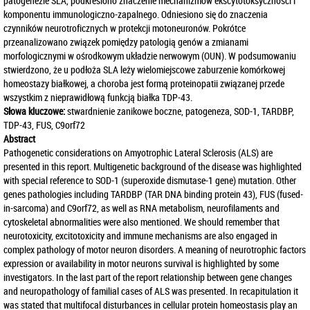
patogenezie SLA, podkreślono znaczenie mechanizmów ekscytotoksyczności i
komponentu immunologiczno-zapalnego. Odniesiono się do znaczenia
czynników neurotroficznych w protekcji motoneuronów. Pokrótce
przeanalizowano związek pomiędzy patologią genów a zmianami
morfologicznymi w ośrodkowym układzie nerwowym (OUN). W podsumowaniu
stwierdzono, że u podłoża SLA leży wielomiejscowe zaburzenie komórkowej
homeostazy białkowej, a choroba jest formą proteinopatii związanej przede
wszystkim z nieprawidłową funkcją białka TDP-43.
Słowa kluczowe:
stwardnienie zanikowe boczne, patogeneza, SOD-1, TARDBP,
TDP-43, FUS, C9orf72
Abstract
Pathogenetic considerations on Amyotrophic Lateral Sclerosis (ALS) are
presented in this report. Multigenetic background of the disease was highlighted
with special reference to SOD-1 (superoxide dismutase-1 gene) mutation. Other
genes pathologies including TARDBP (TAR DNA binding protein 43), FUS (fused-
in-sarcoma) and C9orf72, as well as RNA metabolism, neurofilaments and
cytoskeletal abnormalities were also mentioned. We should remember that
neurotoxicity, excitotoxicity and immune mechanisms are also engaged in
complex pathology of motor neuron disorders. A meaning of neurotrophic factors
expression or availability in motor neurons survival is highlighted by some
investigators. In the last part of the report relationship between gene changes
and neuropathology of familial cases of ALS was presented. In recapitulation it
was stated that multifocal disturbances in cellular protein homeostasis play an