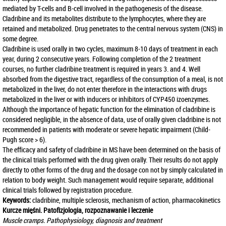
mediated by T-cells and B-cell involved in the pathogenesis of the disease.
Cladribine and its metabolites distribute to the lymphocytes, where they are
retained and metabolized. Drug penetrates to the central nervous system (CNS) in
some degree.
Cladribine is used orally in two cycles, maximum 8-10 days of treatment in each
year, during 2 consecutive years. Following completion of the 2 treatment
courses, no further cladribine treatment is required in years 3. and 4. Well
absorbed from the digestive tract, regardless of the consumption of a meal, is not
metabolized in the liver, do not enter therefore in the interactions with drugs
metabolized in the liver or with inducers or inhibitors of CYP450 izoenzymes.
Although the importance of hepatic function for the elimination of cladribine is
considered negligible, in the absence of data, use of orally given cladribine is not
recommended in patients with moderate or severe hepatic impairment (Child-
Pugh score > 6).
The efficacy and safety of cladribine in MS have been determined on the basis of
the clinical trials performed with the drug given orally. Their results do not apply
directly to other forms of the drug and the dosage con not by simply calculated in
relation to body weight. Such management would require separate, additional
clinical trials followed by registration procedure.
Keywords:
cladribine, multiple sclerosis, mechanism of action, pharmacokinetics
Kurcze mięśni. Patofizjologia, rozpoznawanie i leczenie
Muscle cramps. Pathophysiology, diagnosis and treatment