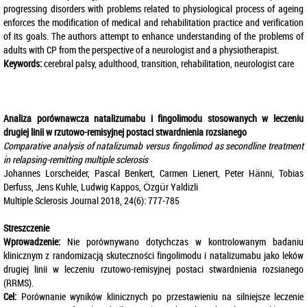
progressing disorders with problems related to physiological process of ageing
enforces the modification of medical and rehabilitation practice and verification
of its goals. The authors attempt to enhance understanding of the problems of
adults with CP from the perspective of a neurologist and a physiotherapist.
Keywords:
cerebral palsy, adulthood, transition, rehabilitation, neurologist care
Analiza porównawcza natalizumabu i fingolimodu stosowanych w leczeniu
drugiej linii w rzutowo-remisyjnej postaci stwardnienia rozsianego
Comparative analysis of natalizumab versus fingolimod as secondline treatment
in relapsing-remitting multiple sclerosis
Johannes Lorscheider, Pascal Benkert, Carmen Lienert, Peter Hänni, Tobias
Derfuss, Jens Kuhle, Ludwig Kappos, Özgür Yaldizli
Multiple Sclerosis Journal 2018, 24(6): 777-785
Streszczenie
Wprowadzenie:
Nie porównywano dotychczas w kontrolowanym badaniu
klinicznym z randomizacją skuteczności fingolimodu i natalizumabu jako leków
drugiej linii w leczeniu rzutowo-remisyjnej postaci stwardnienia rozsianego
(RRMS).
Cel:
Porównanie wyników klinicznych po przestawieniu na silniejsze leczenie