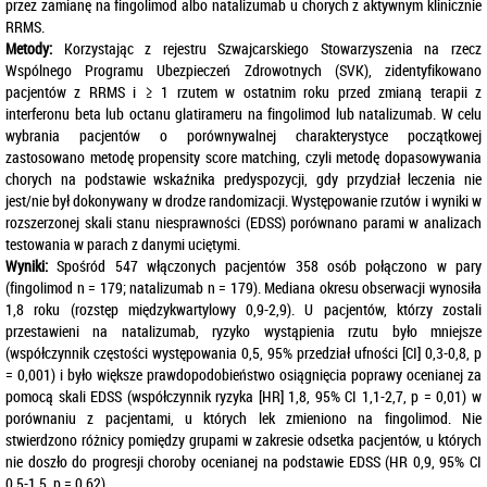
przez zamianę na fingolimod albo natalizumab u chorych z aktywnym klinicznie
RRMS.
Metody:
Korzystając z rejestru Szwajcarskiego Stowarzyszenia na rzecz
Wspólnego Programu Ubezpieczeń Zdrowotnych (SVK), zidentyfikowano
pacjentów z RRMS i ≥ 1 rzutem w ostatnim roku przed zmianą terapii z
interferonu beta lub octanu glatirameru na fingolimod lub natalizumab. W celu
wybrania pacjentów o porównywalnej charakterystyce początkowej
zastosowano metodę propensity score matching, czyli metodę dopasowywania
chorych na podstawie wskaźnika predyspozycji, gdy przydział leczenia nie
jest/nie był dokonywany w drodze randomizacji. Występowanie rzutów i wyniki w
rozszerzonej skali stanu niesprawności (EDSS) porównano parami w analizach
testowania w parach z danymi uciętymi.
Wyniki:
Spośród 547 włączonych pacjentów 358 osób połączono w pary
(fingolimod n = 179; natalizumab n = 179). Mediana okresu obserwacji wynosiła
1,8 roku (rozstęp międzykwartylowy 0,9-2,9). U pacjentów, którzy zostali
przestawieni na natalizumab, ryzyko wystąpienia rzutu było mniejsze
(współczynnik częstości występowania 0,5, 95% przedział ufności [CI] 0,3-0,8, p
= 0,001) i było większe prawdopodobieństwo osiągnięcia poprawy ocenianej za
pomocą skali EDSS (współczynnik ryzyka [HR] 1,8, 95% CI 1,1-2,7, p = 0,01) w
porównaniu z pacjentami, u których lek zmieniono na fingolimod. Nie
stwierdzono różnicy pomiędzy grupami w zakresie odsetka pacjentów, u których
nie doszło do progresji choroby ocenianej na podstawie EDSS (HR 0,9, 95% CI
0,5-1,5, p = 0,62).