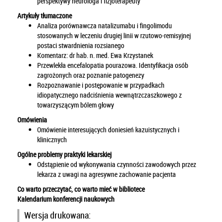
perspektywy neurologa i fizjoterapeuty
Artykuły tłumaczone
Analiza porównawcza natalizumabu i fingolimodu
stosowanych w leczeniu drugiej linii w rzutowo-remisyjnej
postaci stwardnienia rozsianego
Komentarz: dr hab. n. med. Ewa Krzystanek
Przewlekła encefalopatia pourazowa. Identyfikacja osób
zagrożonych oraz poznanie patogenezy
Rozpoznawanie i postępowanie w przypadkach
idiopatycznego nadciśnienia wewnątrzczaszkowego z
towarzyszącym bólem głowy
Omówienia
Omówienie interesujących doniesień kazuistycznych i
klinicznych
Ogólne problemy praktyki lekarskiej
Odstąpienie od wykonywania czynności zawodowych przez
lekarza z uwagi na agresywne zachowanie pacjenta
Co warto przeczytać, co warto mieć w bibliotece
Kalendarium konferencji naukowych
Wersja drukowana: