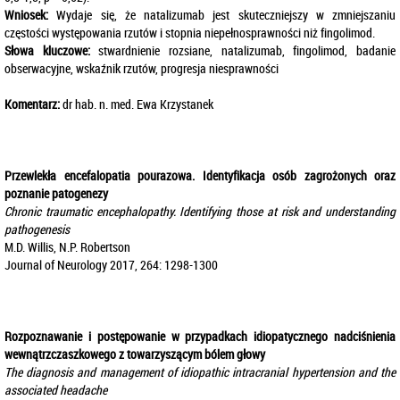
Wniosek:
Wydaje się, że natalizumab jest skuteczniejszy w zmniejszaniu
częstości występowania rzutów i stopnia niepełnosprawności niż fingolimod.
Słowa kluczowe:
stwardnienie rozsiane, natalizumab, fingolimod, badanie
obserwacyjne, wskaźnik rzutów, progresja niesprawności
Komentarz:
dr hab. n. med. Ewa Krzystanek
Przewlekła encefalopatia pourazowa. Identyfikacja osób zagrożonych oraz
poznanie patogenezy
Chronic traumatic encephalopathy. Identifying those at risk and understanding
pathogenesis
M.D. Willis, N.P. Robertson
Journal of Neurology 2017, 264: 1298-1300
Rozpoznawanie i postępowanie w przypadkach idiopatycznego nadciśnienia
wewnątrzczaszkowego z towarzyszącym bólem głowy
The diagnosis and management of idiopathic intracranial hypertension and the
associated headache