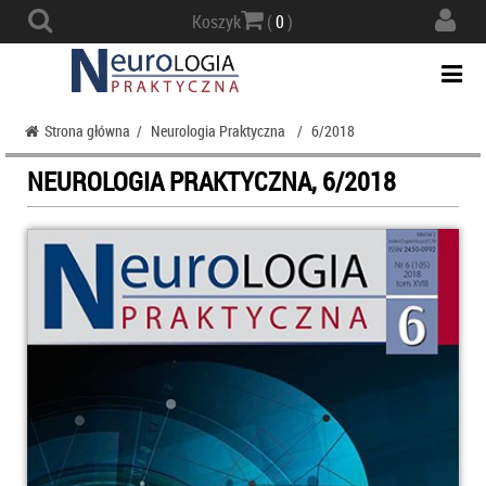
Actio
Koszyk
(
0
)
navig
Togg
navi
Strona główna
/
Neurologia Praktyczna
/
6/2018
NEUROLOGIA PRAKTYCZNA, 6/2018