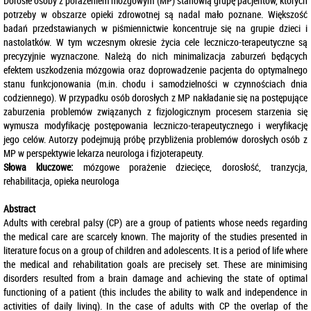
Dorosłe osoby z porażeniem mózgowym (MP) stanowią grupę pacjentów, których
potrzeby w obszarze opieki zdrowotnej są nadal mało poznane. Większość
badań przedstawianych w piśmiennictwie koncentruje się na grupie dzieci i
nastolatków. W tym wczesnym okresie życia cele leczniczo-terapeutyczne są
precyzyjnie wyznaczone. Należą do nich minimalizacja zaburzeń będących
efektem uszkodzenia mózgowia oraz doprowadzenie pacjenta do optymalnego
stanu funkcjonowania (m.in. chodu i samodzielności w czynnościach dnia
codziennego). W przypadku osób dorosłych z MP nakładanie się na postępujące
zaburzenia problemów związanych z fizjologicznym procesem starzenia się
wymusza modyfikację postępowania leczniczo-terapeutycznego i weryfikację
jego celów. Autorzy podejmują próbę przybliżenia problemów dorosłych osób z
MP w perspektywie lekarza neurologa i fizjoterapeuty.
Słowa kluczowe:
mózgowe porażenie dziecięce, dorosłość, tranzycja,
rehabilitacja, opieka neurologa
Abstract
Adults with cerebral palsy (CP) are a group of patients whose needs regarding
the medical care are scarcely known. The majority of the studies presented in
literature focus on a group of children and adolescents. It is a period of life where
the medical and rehabilitation goals are precisely set. These are minimising
disorders resulted from a brain damage and achieving the state of optimal
functioning of a patient (this includes the ability to walk and independence in
activities of daily living). In the case of adults with CP the overlap of the