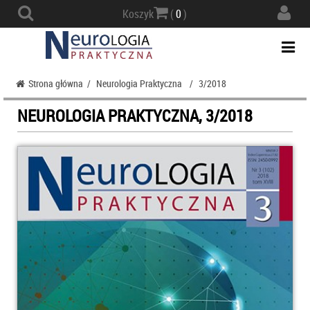
Actio
Koszyk
(
0
)
navig
Togg
navi
Strona główna
/
Neurologia Praktyczna
/
3/2018
NEUROLOGIA PRAKTYCZNA, 3/2018