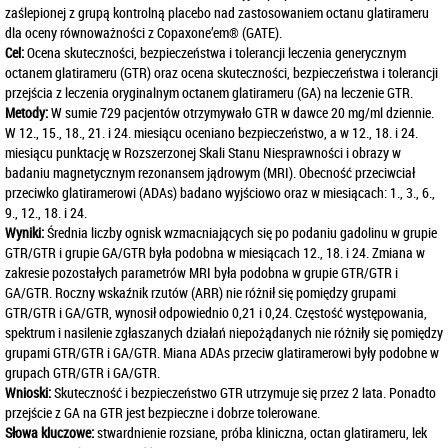
zaślepionej z grupą kontrolną placebo nad zastosowaniem octanu glatirameru
dla oceny równoważności z Copaxone’em® (GATE).
Cel:
Ocena skuteczności, bezpieczeństwa i tolerancji leczenia generycznym
octanem glatirameru (GTR) oraz ocena skuteczności, bezpieczeństwa i tolerancji
przejścia z leczenia oryginalnym octanem glatirameru (GA) na leczenie GTR.
Metody:
W sumie 729 pacjentów otrzymywało GTR w dawce 20 mg/ml dziennie.
W 12., 15., 18., 21. i 24. miesiącu oceniano bezpieczeństwo, a w 12., 18. i 24.
miesiącu punktację w Rozszerzonej Skali Stanu Niesprawności i obrazy w
badaniu magnetycznym rezonansem jądrowym (MRI). Obecność przeciwciał
przeciwko glatiramerowi (ADAs) badano wyjściowo oraz w miesiącach: 1., 3., 6.,
9., 12., 18. i 24.
Wyniki:
Średnia liczby ognisk wzmacniających się po podaniu gadolinu w grupie
GTR/GTR i grupie GA/GTR była podobna w miesiącach 12., 18. i 24. Zmiana w
zakresie pozostałych parametrów MRI była podobna w grupie GTR/GTR i
GA/GTR. Roczny wskaźnik rzutów (ARR) nie różnił się pomiędzy grupami
GTR/GTR i GA/GTR, wynosił odpowiednio 0,21 i 0,24. Częstość występowania,
spektrum i nasilenie zgłaszanych działań niepożądanych nie różniły się pomiędzy
grupami GTR/GTR i GA/GTR. Miana ADAs przeciw glatiramerowi były podobne w
grupach GTR/GTR i GA/GTR.
Wnioski:
Skuteczność i bezpieczeństwo GTR utrzymuje się przez 2 lata. Ponadto
przejście z GA na GTR jest bezpieczne i dobrze tolerowane.
Słowa kluczowe:
stwardnienie rozsiane, próba kliniczna, octan glatirameru, lek