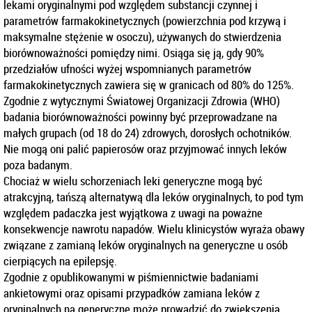
lekami oryginalnymi pod względem substancji czynnej i
parametrów farmakokinetycznych (powierzchnia pod krzywą i
maksymalne stężenie w osoczu), używanych do stwierdzenia
biorównoważności pomiędzy nimi. Osiąga się ją, gdy 90%
przedziałów ufności wyżej wspomnianych parametrów
farmakokinetycznych zawiera się w granicach od 80% do 125%.
Zgodnie z wytycznymi Światowej Organizacji Zdrowia (WHO)
badania biorównoważności powinny być przeprowadzane na
małych grupach (od 18 do 24) zdrowych, dorosłych ochotników.
Nie mogą oni palić papierosów oraz przyjmować innych leków
poza badanym.
Chociaż w wielu schorzeniach leki generyczne mogą być
atrakcyjną, tańszą alternatywą dla leków oryginalnych, to pod tym
względem padaczka jest wyjątkowa z uwagi na poważne
konsekwencje nawrotu napadów. Wielu klinicystów wyraża obawy
związane z zamianą leków oryginalnych na generyczne u osób
cierpiących na epilepsję.
Zgodnie z opublikowanymi w piśmiennictwie badaniami
ankietowymi oraz opisami przypadków zamiana leków z
oryginalnych na generyczne może prowadzić do zwiększenia