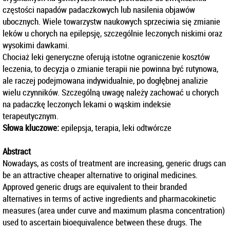
częstości napadów padaczkowych lub nasilenia objawów
ubocznych. Wiele towarzystw naukowych sprzeciwia się zmianie
leków u chorych na epilepsję, szczególnie leczonych niskimi oraz
wysokimi dawkami.
Chociaż leki generyczne oferują istotne ograniczenie kosztów
leczenia, to decyzja o zmianie terapii nie powinna być rutynowa,
ale raczej podejmowana indywidualnie, po dogłębnej analizie
wielu czynników. Szczególną uwagę należy zachować u chorych
na padaczkę leczonych lekami o wąskim indeksie
terapeutycznym.
Słowa kluczowe:
epilepsja, terapia, leki odtwórcze
Abstract
Nowadays, as costs of treatment are increasing, generic drugs can
be an attractive cheaper alternative to original medicines.
Approved generic drugs are equivalent to their branded
alternatives in terms of active ingredients and pharmacokinetic
measures (area under curve and maximum plasma concentration)
used to ascertain bioequivalence between these drugs. The