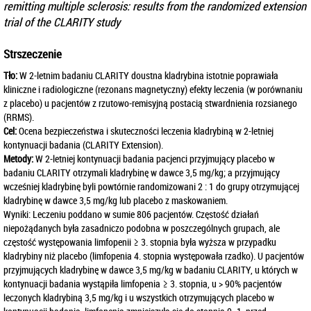
remitting multiple sclerosis: results from the randomized extension
trial of the CLARITY study
Strszeczenie
Tło:
W 2-letnim badaniu CLARITY doustna kladrybina istotnie poprawiała
kliniczne i radiologiczne (rezonans magnetyczny) efekty leczenia (w porównaniu
z placebo) u pacjentów z rzutowo-remisyjną postacią stwardnienia rozsianego
(RRMS).
Cel:
Ocena bezpieczeństwa i skuteczności leczenia kladrybiną w 2-letniej
kontynuacji badania (CLARITY Extension).
Metody:
W 2-letniej kontynuacji badania pacjenci przyjmujący placebo w
badaniu CLARITY otrzymali kladrybinę w dawce 3,5 mg/kg; a przyjmujący
wcześniej kladrybinę byli powtórnie randomizowani 2 : 1 do grupy otrzymującej
kladrybinę w dawce 3,5 mg/kg lub placebo z maskowaniem.
Wyniki: Leczeniu poddano w sumie 806 pacjentów. Częstość działań
niepożądanych była zasadniczo podobna w poszczególnych grupach, ale
częstość występowania limfopenii ≥ 3. stopnia była wyższa w przypadku
kladrybiny niż placebo (limfopenia 4. stopnia występowała rzadko). U pacjentów
przyjmujących kladrybinę w dawce 3,5 mg/kg w badaniu CLARITY, u których w
kontynuacji badania wystąpiła limfopenia ≥ 3. stopnia, u > 90% pacjentów
leczonych kladrybiną 3,5 mg/kg i u wszystkich otrzymujących placebo w