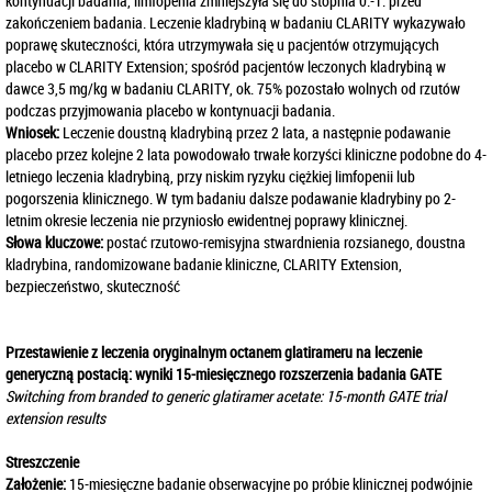
kontynuacji badania, limfopenia zmniejszyła się do stopnia 0.-1. przed
zakończeniem badania. Leczenie kladrybiną w badaniu CLARITY wykazywało
poprawę skuteczności, która utrzymywała się u pacjentów otrzymujących
placebo w CLARITY Extension; spośród pacjentów leczonych kladrybiną w
dawce 3,5 mg/kg w badaniu CLARITY, ok. 75% pozostało wolnych od rzutów
podczas przyjmowania placebo w kontynuacji badania.
Wniosek:
Leczenie doustną kladrybiną przez 2 lata, a następnie podawanie
placebo przez kolejne 2 lata powodowało trwałe korzyści kliniczne podobne do 4-
letniego leczenia kladrybiną, przy niskim ryzyku ciężkiej limfopenii lub
pogorszenia klinicznego. W tym badaniu dalsze podawanie kladrybiny po 2-
letnim okresie leczenia nie przyniosło ewidentnej poprawy klinicznej.
Słowa kluczowe:
postać rzutowo-remisyjna stwardnienia rozsianego, doustna
kladrybina, randomizowane badanie kliniczne, CLARITY Extension,
bezpieczeństwo, skuteczność
Przestawienie z leczenia oryginalnym octanem glatirameru na leczenie
generyczną postacią: wyniki 15-miesięcznego rozszerzenia badania GATE
Switching from branded to generic glatiramer acetate: 15-month GATE trial
extension results
Streszczenie
Założenie:
15-miesięczne badanie obserwacyjne po próbie klinicznej podwójnie