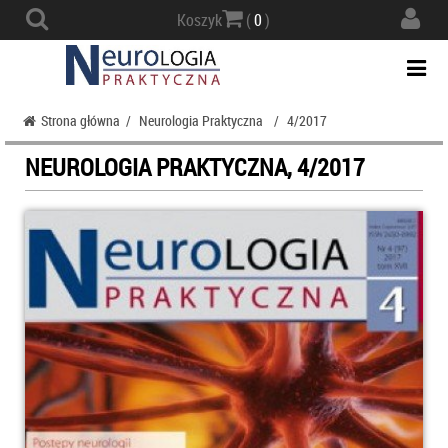
Actio
Koszyk
(
0
)
navig
Togg
navi
Strona główna
/
Neurologia Praktyczna
/
4/2017
NEUROLOGIA PRAKTYCZNA, 4/2017