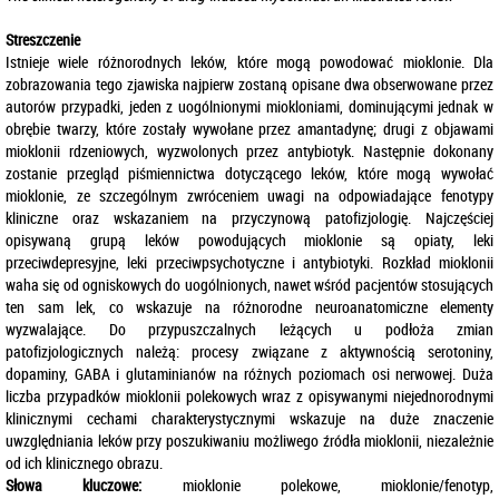
Streszczenie
Istnieje wiele różnorodnych leków, które mogą powodować mioklonie. Dla
zobrazowania tego zjawiska najpierw zostaną opisane dwa obserwowane przez
autorów przypadki, jeden z uogólnionymi miokloniami, dominującymi jednak w
obrębie twarzy, które zostały wywołane przez amantadynę; drugi z objawami
mioklonii rdzeniowych, wyzwolonych przez antybiotyk. Następnie dokonany
zostanie przegląd piśmiennictwa dotyczącego leków, które mogą wywołać
mioklonie, ze szczególnym zwróceniem uwagi na odpowiadające fenotypy
kliniczne oraz wskazaniem na przyczynową patofizjologię. Najczęściej
opisywaną grupą leków powodujących mioklonie są opiaty, leki
przeciwdepresyjne, leki przeciwpsychotyczne i antybiotyki. Rozkład mioklonii
waha się od ogniskowych do uogólnionych, nawet wśród pacjentów stosujących
ten sam lek, co wskazuje na różnorodne neuroanatomiczne elementy
wyzwalające. Do przypuszczalnych leżących u podłoża zmian
patofizjologicznych należą: procesy związane z aktywnością serotoniny,
dopaminy, GABA i glutaminianów na różnych poziomach osi nerwowej. Duża
liczba przypadków mioklonii polekowych wraz z opisywanymi niejednorodnymi
klinicznymi cechami charakterystycznymi wskazuje na duże znaczenie
uwzględniania leków przy poszukiwaniu możliwego źródła mioklonii, niezależnie
od ich klinicznego obrazu.
Słowa kluczowe:
mioklonie polekowe, mioklonie/fenotyp,