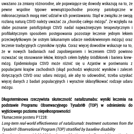
uważano za zmiany różnorodne, ale pojawiające się dowody wskazują na to, że
pewne wspólne typowe wewnątrzpochodne procesy patologiczne w
mikronaczyniach mogą mieć udział w ich powstawaniu. Stąd w związku ze swoją
rozlaną naturą CSVD należy uważać za „chorobę całego mózgu”. Ze względu na
słabe poznanie patofizjologii CSVD nadal najważniejszym terapeutycznym i
profilaktycznym sposobem postępowania pozostaje leczenie jednym lekiem
przeciwpłytkowym (w ostrym lakunarnym udarze niedokrwiennym mózgu) oraz
leczenie tradycyjnych czynników ryzyka. Coraz więcej dowodów wskazuje na to,
że w nowych badaniach nad zapobieganiem i leczeniem CSVD powinno
rozważać się stosowanie leków, których celem byłyby śródbłonek i bariera krew-
mózg. Epidemiologia CSVD może różnić się u Azjatów w porównaniu z
populacjami krajów zachodnich (skąd pochodzi większość wyników i zaleceń
dotyczących CSVD oraz udaru mózgu), ale aby to udowodnić, trzeba uzyskać
więcej danych z badań populacyjnych i wyraźnie sklasyfikować rodzaje udaru
mózgu.
Długoterminowa rzeczywista skuteczność natalizumabu: wyniki leczenia na
podstawie Programu Obserwacyjnego Tysabri® (TOP) w odniesieniu do
wyjściowego poziomu niepełnosprawności
Tłumaczenie posteru P1228:
Long-term real-world effectiveness of natalizumab: treatment outcomes from the
Tysabri® Observational Program (TOP) stratified by baseline disability