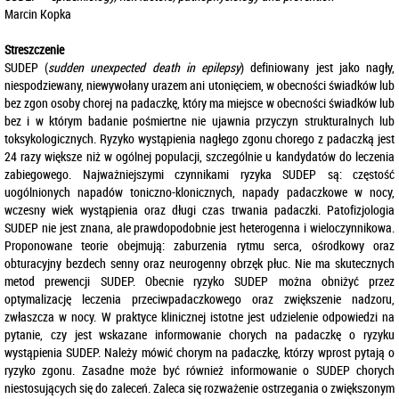
Marcin Kopka
Streszczenie
SUDEP (
sudden unexpected death in epilepsy
) definiowany jest jako nagły,
niespodziewany, niewywołany urazem ani utonięciem, w obecności świadków lub
bez zgon osoby chorej na padaczkę, który ma miejsce w obecności świadków lub
bez i w którym badanie pośmiertne nie ujawnia przyczyn strukturalnych lub
toksykologicznych. Ryzyko wystąpienia nagłego zgonu chorego z padaczką jest
24 razy większe niż w ogólnej populacji, szczególnie u kandydatów do leczenia
zabiegowego. Najważniejszymi czynnikami ryzyka SUDEP są: częstość
uogólnionych napadów toniczno-klonicznych, napady padaczkowe w nocy,
wczesny wiek wystąpienia oraz długi czas trwania padaczki. Patofizjologia
SUDEP nie jest znana, ale prawdopodobnie jest heterogenna i wieloczynnikowa.
Proponowane teorie obejmują: zaburzenia rytmu serca, ośrodkowy oraz
obturacyjny bezdech senny oraz neurogenny obrzęk płuc. Nie ma skutecznych
metod prewencji SUDEP. Obecnie ryzyko SUDEP można obniżyć przez
optymalizację leczenia przeciwpadaczkowego oraz zwiększenie nadzoru,
zwłaszcza w nocy. W praktyce klinicznej istotne jest udzielenie odpowiedzi na
pytanie, czy jest wskazane informowanie chorych na padaczkę o ryzyku
wystąpienia SUDEP. Należy mówić chorym na padaczkę, którzy wprost pytają o
ryzyko zgonu. Zasadne może być również informowanie o SUDEP chorych
niestosujących się do zaleceń. Zaleca się rozważenie ostrzegania o zwiększonym