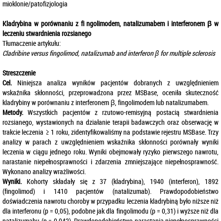
mioklonie/patofizjologia
Kladrybina w porównaniu z fi ngolimodem, natalizumabem i interferonem β w
leczeniu stwardnienia rozsianego
Tłumaczenie artykułu:
Cladribine versus fingolimod, natalizumab and interferon β for multiple sclerosis
Streszczenie
Cel.
Niniejsza analiza wyników pacjentów dobranych z uwzględnieniem
wskaźnika skłonności, przeprowadzona przez MSBase, oceniła skuteczność
kladrybiny w porównaniu z interferonem β, fingolimodem lub natalizumabem.
Metody.
Wszystkich pacjentów z rzutowo-remisyjną postacią stwardnienia
rozsianego, wystawionych na działanie terapii badawczych oraz obserwację w
trakcie leczenia ≥ 1 roku, zidentyfikowaliśmy na podstawie rejestru MSBase. Trzy
analizy w parach z uwzględnieniem wskaźnika skłonności porównały wyniki
leczenia w ciągu jednego roku. Wyniki obejmowały ryzyko pierwszego nawrotu,
narastanie niepełnosprawności i zdarzenia zmniejszające niepełnosprawność.
Wykonano analizy wrażliwości.
Wyniki.
Kohorty składały się z 37 (kladrybina), 1940 (interferon), 1892
(fingolimod) i 1410 pacjentów (natalizumab). Prawdopodobieństwo
doświadczenia nawrotu choroby w przypadku leczenia kladrybiną było niższe niż
dla interferonu (p = 0,05), podobne jak dla fingolimodu (p = 0,31) i wyższe niż dla
natalizumabu (p = 0,042). Prawdopodobieństwo narastania niepełnosprawności