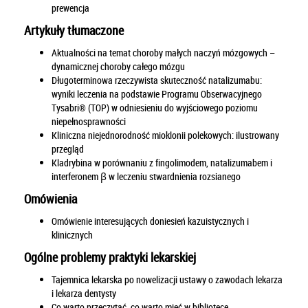
prewencja
Artykuły tłumaczone
Aktualności na temat choroby małych naczyń mózgowych –
dynamicznej choroby całego mózgu
Długoterminowa rzeczywista skuteczność natalizumabu:
wyniki leczenia na podstawie Programu Obserwacyjnego
Tysabri® (TOP) w odniesieniu do wyjściowego poziomu
niepełnosprawności
Kliniczna niejednorodność mioklonii polekowych: ilustrowany
przegląd
Kladrybina w porównaniu z fingolimodem, natalizumabem i
interferonem β w leczeniu stwardnienia rozsianego
Omówienia
Omówienie interesujących doniesień kazuistycznych i
klinicznych
Ogólne problemy praktyki lekarskiej
Tajemnica lekarska po nowelizacji ustawy o zawodach lekarza
i lekarza dentysty
Co warto przeczytać, co warto mieć w bibliotece