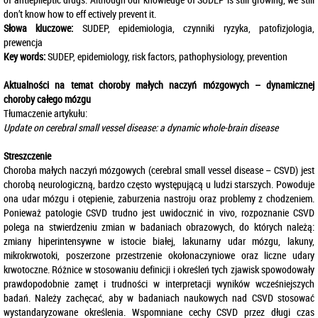
don’t know how to eff ectively prevent it.
Słowa kluczowe:
SUDEP, epidemiologia, czynniki ryzyka, patofizjologia,
prewencja
Key words:
SUDEP, epidemiology, risk factors, pathophysiology, prevention
Aktualności na temat choroby małych naczyń mózgowych – dynamicznej
choroby całego mózgu
Tłumaczenie artykułu:
Update on cerebral small vessel disease: a dynamic whole-brain disease
Streszczenie
Choroba małych naczyń mózgowych (cerebral small vessel disease – CSVD) jest
chorobą neurologiczną, bardzo często występującą u ludzi starszych. Powoduje
ona udar mózgu i otępienie, zaburzenia nastroju oraz problemy z chodzeniem.
Ponieważ patologie CSVD trudno jest uwidocznić in vivo, rozpoznanie CSVD
polega na stwierdzeniu zmian w badaniach obrazowych, do których należą:
zmiany hiperintensywne w istocie białej, lakunarny udar mózgu, lakuny,
mikrokrwotoki, poszerzone przestrzenie okołonaczyniowe oraz liczne udary
krwotoczne. Różnice w stosowaniu definicji i określeń tych zjawisk spowodowały
prawdopodobnie zamęt i trudności w interpretacji wyników wcześniejszych
badań. Należy zachęcać, aby w badaniach naukowych nad CSVD stosować
wystandaryzowane określenia. Wspomniane cechy CSVD przez długi czas