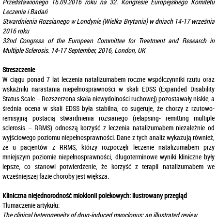
Przedstawionego 16.09.2016 roku na 32. Kongresie Europejskiego Komitetu
Leczenia i Badań
Stwardnienia Rozsianego w Londynie (Wielka Brytania) w dniach 14-17 września
2016 roku
32nd Congress of the European Committee for Treatment and Research in
Multiple Sclerosis. 14-17 September, 2016, London, UK
Streszczenie
W ciągu ponad 7 lat leczenia natalizumabem roczne współczynniki rzutu oraz
wskaźniki narastania niepełnosprawności w skali EDSS (Expanded Disability
Status Scale – Rozszerzona skala niewydolności ruchowej) pozostawały niskie, a
średnia ocena w skali EDSS była stabilna, co sugeruje, że chorzy z rzutowo-
remisyjną postacią stwardnienia rozsianego (relapsing- remitting multiple
sclerosis – RRMS) odnoszą korzyść z leczenia natalizumabem niezależnie od
wyjściowego poziomu niepełnosprawności. Dane z tych analiz wykazują również,
że u pacjentów z RRMS, którzy rozpoczęli leczenie natalizumabem przy
mniejszym poziomie niepełnosprawności, długoterminowe wyniki kliniczne były
lepsze, co stanowi potwierdzenie, że korzyść z terapii natalizumabem we
wcześniejszej fazie choroby jest większa.
Kliniczna niejednorodność mioklonii polekowych: ilustrowany przegląd
Tłumaczenie artykułu:
The clinical heterogeneity of drug-induced myoclonus: an illustrated review