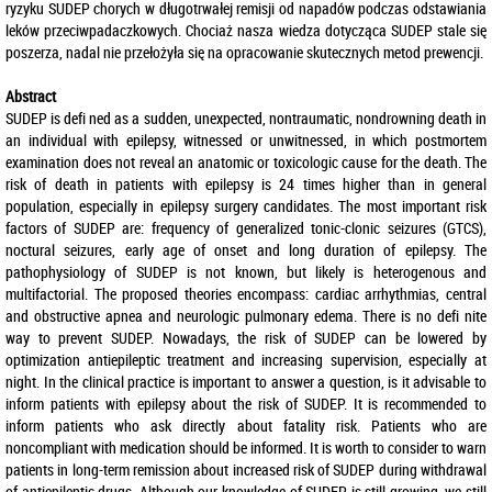
ryzyku SUDEP chorych w długotrwałej remisji od napadów podczas odstawiania
leków przeciwpadaczkowych. Chociaż nasza wiedza dotycząca SUDEP stale się
poszerza, nadal nie przełożyła się na opracowanie skutecznych metod prewencji.
Abstract
SUDEP is defi ned as a sudden, unexpected, nontraumatic, nondrowning death in
an individual with epilepsy, witnessed or unwitnessed, in which postmortem
examination does not reveal an anatomic or toxicologic cause for the death. The
risk of death in patients with epilepsy is 24 times higher than in general
population, especially in epilepsy surgery candidates. The most important risk
factors of SUDEP are: frequency of generalized tonic-clonic seizures (GTCS),
noctural seizures, early age of onset and long duration of epilepsy. The
pathophysiology of SUDEP is not known, but likely is heterogenous and
multifactorial. The proposed theories encompass: cardiac arrhythmias, central
and obstructive apnea and neurologic pulmonary edema. There is no defi nite
way to prevent SUDEP. Nowadays, the risk of SUDEP can be lowered by
optimization antiepileptic treatment and increasing supervision, especially at
night. In the clinical practice is important to answer a question, is it advisable to
inform patients with epilepsy about the risk of SUDEP. It is recommended to
inform patients who ask directly about fatality risk. Patients who are
noncompliant with medication should be informed. It is worth to consider to warn
patients in long-term remission about increased risk of SUDEP during withdrawal
of antiepileptic drugs. Although our knowledge of SUDEP is still growing, we still