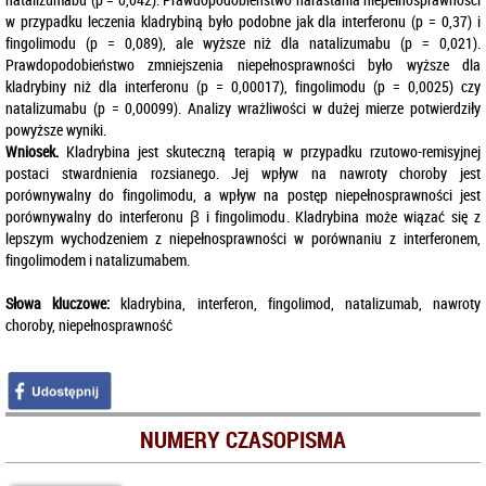
w przypadku leczenia kladrybiną było podobne jak dla interferonu (p = 0,37) i
fingolimodu (p = 0,089), ale wyższe niż dla natalizumabu (p = 0,021).
Prawdopodobieństwo zmniejszenia niepełnosprawności było wyższe dla
kladrybiny niż dla interferonu (p = 0,00017), fingolimodu (p = 0,0025) czy
natalizumabu (p = 0,00099). Analizy wrażliwości w dużej mierze potwierdziły
powyższe wyniki.
Wniosek.
Kladrybina jest skuteczną terapią w przypadku rzutowo-remisyjnej
postaci stwardnienia rozsianego. Jej wpływ na nawroty choroby jest
porównywalny do fingolimodu, a wpływ na postęp niepełnosprawności jest
porównywalny do interferonu β i fingolimodu. Kladrybina może wiązać się z
lepszym wychodzeniem z niepełnosprawności w porównaniu z interferonem,
fingolimodem i natalizumabem.
Słowa kluczowe:
kladrybina, interferon, fingolimod, natalizumab, nawroty
choroby, niepełnosprawność
NUMERY CZASOPISMA