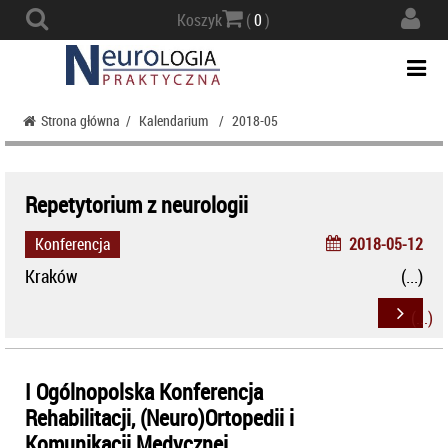
Actio
Koszyk
(
0
)
navig
Togg
navi
Strona główna
/
Kalendarium
/
2018-05
Repetytorium z neurologii
Konferencja
2018-05-12
Kraków
I Ogólnopolska Konferencja
Rehabilitacji, (Neuro)Ortopedii i
Komunikacji Medycznej