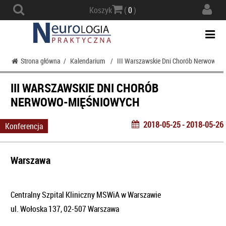
Actio
Koszyk
(
0
)
navig
Togg
navi
Strona główna
/
Kalendarium
/
III Warszawskie Dni Chorób Nerwowo-
III WARSZAWSKIE DNI CHORÓB
NERWOWO-MIĘŚNIOWYCH
2018-05-25 - 2018-05-26
Konferencja
Warszawa
Centralny Szpital Kliniczny MSWiA w Warszawie
ul. Wołoska 137, 02-507 Warszawa