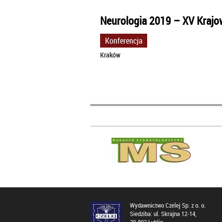
Neurologia 2019 – XV Krajo
Konferencja
Kraków
Wydawnictwo Czelej Sp. z o. o.
Siedziba: ul. Skrajna 12-14,