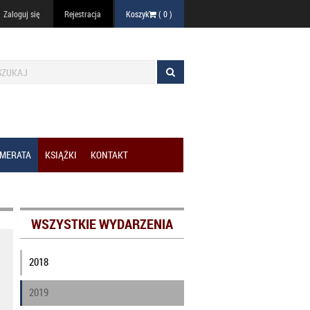
Zaloguj się
Rejestracja
Koszyk
(
0
)
MERATA
KSIĄŻKI
KONTAKT
WSZYSTKIE WYDARZENIA
2018
2019