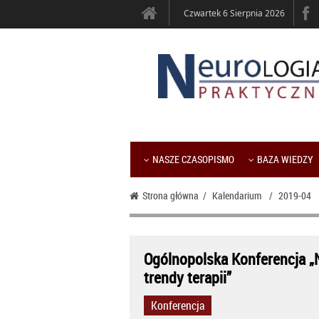
Czwartek 6 Sierpnia 2026
NASZE CZASOPISMO
BAZA WIEDZY
Strona główna
/
Kalendarium
/
2019-04
Ogólnopolska Konferencja „
trendy terapii”
Konferencja