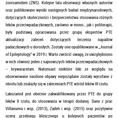
zonisamidem (ZNS). Kolejne lata obserwacji własnych autorów
oraz publikowane wyniki następnych badań międzynarodowych,
dotyczących skuteczności i bezpieczeństwa stosowania różnych
leków przeciwpadaczkowych, zarówno w mono-, jak i politerapii,
były podstawą opracowania przez grupę ekspertów PTE
aktualizacji zaleceń dotyczących leczenia napadów
padaczkowych u dorosłych. Zostały one opublikowane w „Journal
of Epileptology” w 2019 r. Warto zwrócić uwagę, że uwzględniono
w nich również jeden z najnowszych leków przeciwpadaczkowych
– brywaracetam. Natomiast niektóre leki ze względu na
obserwowane nasilone objawy niepożądane zostały wycofane z
obrotu lub znalazły się w zaleceniach PTE wśród leków III rzutu.
Lakozamid jest obecnie zakwalifikowany przez PTE do grupy
leków II rzutu, do stosowania w terapii dodanej. Dane z prac
Villanueva i wsp. (2013), Zadeh i wsp. (2015) oraz pozytywne
oceny przebiegu klinicznego u kolejnych pacjentów po