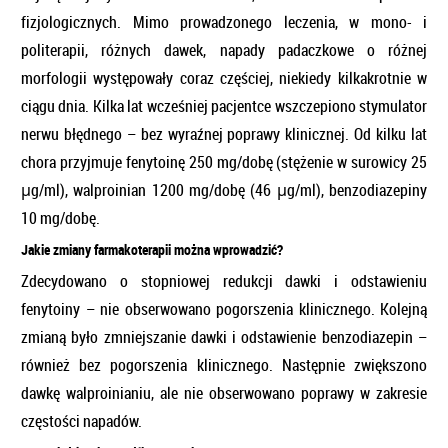
fizjologicznych. Mimo prowadzonego leczenia, w mono- i
politerapii, różnych dawek, napady padaczkowe o różnej
morfologii występowały coraz częściej, niekiedy kilkakrotnie w
ciągu dnia. Kilka lat wcześniej pacjentce wszczepiono stymulator
nerwu błędnego – bez wyraźnej poprawy klinicznej. Od kilku lat
chora przyjmuje fenytoinę 250 mg/dobę (stężenie w surowicy 25
μg/ml), walproinian 1200 mg/dobę (46 μg/ml), benzodiazepiny
10 mg/dobę.
Jakie zmiany farmakoterapii można wprowadzić?
Zdecydowano o stopniowej redukcji dawki i odstawieniu
fenytoiny – nie obserwowano pogorszenia klinicznego. Kolejną
zmianą było zmniejszanie dawki i odstawienie benzodiazepin –
również bez pogorszenia klinicznego. Następnie zwiększono
dawkę walproinianiu, ale nie obserwowano poprawy w zakresie
częstości napadów.