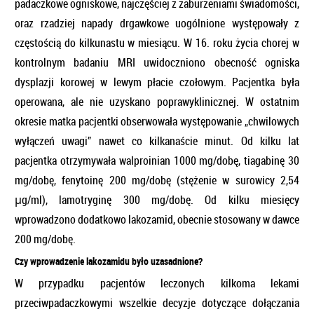
padaczkowe ogniskowe, najczęściej z zaburzeniami świadomości,
oraz rzadziej napady drgawkowe uogólnione występowały z
częstością do kilkunastu w miesiącu. W 16. roku życia chorej w
kontrolnym badaniu MRI uwidoczniono obecność ogniska
dysplazji korowej w lewym płacie czołowym. Pacjentka była
operowana, ale nie uzyskano poprawyklinicznej. W ostatnim
okresie matka pacjentki obserwowała występowanie „chwilowych
wyłączeń uwagi” nawet co kilkanaście minut. Od kilku lat
pacjentka otrzymywała walproinian 1000 mg/dobę, tiagabinę 30
mg/dobę, fenytoinę 200 mg/dobę (stężenie w surowicy 2,54
μg/ml), lamotryginę 300 mg/dobę. Od kilku miesięcy
wprowadzono dodatkowo lakozamid, obecnie stosowany w dawce
200 mg/dobę.
Czy wprowadzenie lakozamidu było uzasadnione?
W przypadku pacjentów leczonych kilkoma lekami
przeciwpadaczkowymi wszelkie decyzje dotyczące dołączania