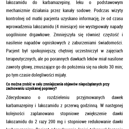
lakozamidu do karbamazepiny, leku o podstawowym
mechanizmie działania przez kanały sodowe. Podczas wizyty
kontrolnej od matki pacjenta uzyskano informację, że od czasu
wprowadzenia lakozamidu (4 miesiące) nie występowały napady
uogólnione drgawkowe. Zmniejszyła się również częstość i
nasilenie napadów ogniskowych z zaburzeniami świadomości.
Pacjent był spokojniejszy, chętniej uczestniczył w zajęciach
terapeutycznych, ale po porannych dawkach leków miał nasilone
zawroty głowy, zmuszające go do położenia się na około 30 min;
po tym czasie dolegliwości mijały.
Co można zrobić w celu zmniejszenia objawów niepożądanych przy
zachowaniu uzyskanej poprawy?
Zdecydowano o rozdzieleniu przyjmowanych dawek
karbamazepiny i lakozamidu z przerwą godzinną. W następnej
kolejności zaplanowano stopniowe zwiększenie dawki
lakozamidu do 2 razy 200 mg i stopniowe redukowanie dawki