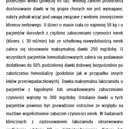
podeszłym wieku (powyżej 65 lat). Według zaleceń producenta
dostosowanie dawki w tej grupie chorych nie jest wymagane;
należy jednak wziąć pod uwagę związane z wiekiem zmniejszenie
klirensu nerkowego. U dzieci o masie ciała co najmniej 50 kg i u
pacjentów dorosłych z ciężkimi zaburzeniami czynności nerek
(klirens ≤ 30 ml/min) lub ze schyłkową niewydolnością nerek
zaleca się stosowanie maksymalnej dawki 250 mg/dobę. U
wszystkich pacjentów hemodializowanych zaleca się podawanie
dodatkowo do 50% podzielonej dawki dobowej bezpośrednio po
zakończeniu hemodializy (podobnie jak w przypadku innych
leków przeciwpadaczkowych). Dawka maksymalna lakozamidu u
pacjentów z łagodnymi lub umiarkowanymi zaburzeniami
czynności wątroby to 300 mg/dobę. Ustalanie dawki u tych
pacjentów powinno być prowadzone ostrożnie ze względu na
możliwe współistnienie zaburzeń czynności nerek. W badaniach
klinicznych z zastosowaniem lakozamidu obserwowano