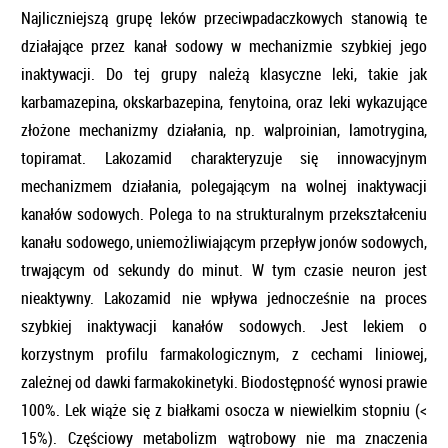
Najliczniejszą grupę leków przeciwpadaczkowych stanowią te
działające przez kanał sodowy w mechanizmie szybkiej jego
inaktywacji. Do tej grupy należą klasyczne leki, takie jak
karbamazepina, okskarbazepina, fenytoina, oraz leki wykazujące
złożone mechanizmy działania, np. walproinian, lamotrygina,
topiramat. Lakozamid charakteryzuje się innowacyjnym
mechanizmem działania, polegającym na wolnej inaktywacji
kanałów sodowych. Polega to na strukturalnym przekształceniu
kanału sodowego, uniemożliwiającym przepływ jonów sodowych,
trwającym od sekundy do minut. W tym czasie neuron jest
nieaktywny. Lakozamid nie wpływa jednocześnie na proces
szybkiej inaktywacji kanałów sodowych. Jest lekiem o
korzystnym profilu farmakologicznym, z cechami liniowej,
zależnej od dawki farmakokinetyki. Biodostępność wynosi prawie
100%. Lek wiąże się z białkami osocza w niewielkim stopniu (<
15%). Częściowy metabolizm wątrobowy nie ma znaczenia