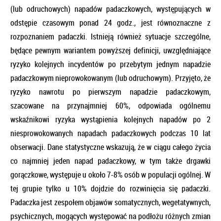
(lub odruchowych) napadów padaczkowych, występujących w
odstępie czasowym ponad 24 godz., jest równoznaczne z
rozpoznaniem padaczki. Istnieją również sytuacje szczególne,
będące pewnym wariantem powyższej definicji, uwzględniające
ryzyko kolejnych incydentów po przebytym jednym napadzie
padaczkowym nieprowokowanym (lub odruchowym). Przyjęto, że
ryzyko nawrotu po pierwszym napadzie padaczkowym,
szacowane na przynajmniej 60%, odpowiada ogólnemu
wskaźnikowi ryzyka wystąpienia kolejnych napadów po 2
niesprowokowanych napadach padaczkowych podczas 10 lat
obserwacji. Dane statystyczne wskazują, że w ciągu całego życia
co najmniej jeden napad padaczkowy, w tym także drgawki
gorączkowe, występuje u około 7-8% osób w populacji ogólnej. W
tej grupie tylko u 10% dojdzie do rozwinięcia się padaczki.
Padaczka jest zespołem objawów somatycznych, wegetatywnych,
psychicznych, mogących występować na podłożu różnych zmian