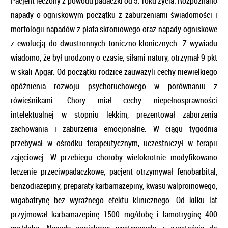
Pacjent leczony z powodu padaczki od 5. roku życia. Rozpoznano
napady o ogniskowym początku z zaburzeniami świadomości i
morfologii napadów z płata skroniowego oraz napady ogniskowe
z ewolucją do dwustronnych toniczno-klonicznych. Z wywiadu
wiadomo, że był urodzony o czasie, siłami natury, otrzymał 9 pkt
w skali Apgar. Od początku rodzice zauważyli cechy niewielkiego
opóźnienia rozwoju psychoruchowego w porównaniu z
rówieśnikami. Chory miał cechy niepełnosprawności
intelektualnej w stopniu lekkim, prezentował zaburzenia
zachowania i zaburzenia emocjonalne. W ciągu tygodnia
przebywał w ośrodku terapeutycznym, uczestniczył w terapii
zajęciowej. W przebiegu choroby wielokrotnie modyfikowano
leczenie przeciwpadaczkowe, pacjent otrzymywał fenobarbital,
benzodiazepiny, preparaty karbamazepiny, kwasu walproinowego,
wigabatrynę bez wyraźnego efektu klinicznego. Od kilku lat
przyjmował karbamazepinę 1500 mg/dobę i lamotryginę 400