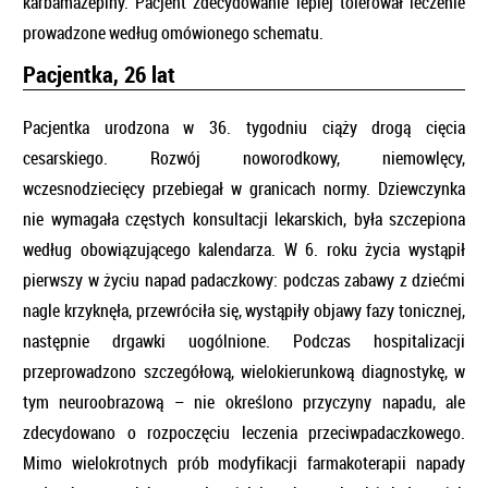
karbamazepiny. Pacjent zdecydowanie lepiej tolerował leczenie
prowadzone według omówionego schematu.
Pacjentka, 26 lat
Pacjentka urodzona w 36. tygodniu ciąży drogą cięcia
cesarskiego. Rozwój noworodkowy, niemowlęcy,
wczesnodziecięcy przebiegał w granicach normy. Dziewczynka
nie wymagała częstych konsultacji lekarskich, była szczepiona
według obowiązującego kalendarza. W 6. roku życia wystąpił
pierwszy w życiu napad padaczkowy: podczas zabawy z dziećmi
nagle krzyknęła, przewróciła się, wystąpiły objawy fazy tonicznej,
następnie drgawki uogólnione. Podczas hospitalizacji
przeprowadzono szczegółową, wielokierunkową diagnostykę, w
tym neuroobrazową – nie określono przyczyny napadu, ale
zdecydowano o rozpoczęciu leczenia przeciwpadaczkowego.
Mimo wielokrotnych prób modyfikacji farmakoterapii napady