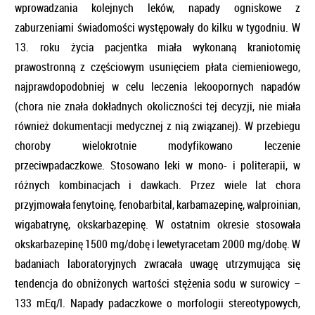
wprowadzania kolejnych leków, napady ogniskowe z
zaburzeniami świadomości występowały do kilku w tygodniu. W
13. roku życia pacjentka miała wykonaną kraniotomię
prawostronną z częściowym usunięciem płata ciemieniowego,
najprawdopodobniej w celu leczenia lekoopornych napadów
(chora nie znała dokładnych okoliczności tej decyzji, nie miała
również dokumentacji medycznej z nią związanej). W przebiegu
choroby wielokrotnie modyfikowano leczenie
przeciwpadaczkowe. Stosowano leki w mono- i politerapii, w
różnych kombinacjach i dawkach. Przez wiele lat chora
przyjmowała fenytoinę, fenobarbital, karbamazepinę, walproinian,
wigabatrynę, okskarbazepinę. W ostatnim okresie stosowała
okskarbazepinę 1500 mg/dobę i lewetyracetam 2000 mg/dobę. W
badaniach laboratoryjnych zwracała uwagę utrzymująca się
tendencja do obniżonych wartości stężenia sodu w surowicy –
133 mEq/l. Napady padaczkowe o morfologii stereotypowych,