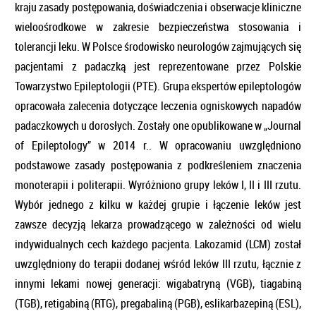
kraju zasady postępowania, doświadczenia i obserwacje kliniczne
wieloośrodkowe w zakresie bezpieczeństwa stosowania i
tolerancji leku. W Polsce środowisko neurologów zajmujących się
pacjentami z padaczką jest reprezentowane przez Polskie
Towarzystwo Epileptologii (PTE). Grupa ekspertów epileptologów
opracowała zalecenia dotyczące leczenia ogniskowych napadów
padaczkowych u dorosłych. Zostały one opublikowane w „Journal
of Epileptology” w 2014 r.. W opracowaniu uwzględniono
podstawowe zasady postępowania z podkreśleniem znaczenia
monoterapii i politerapii. Wyróżniono grupy leków I, II i III rzutu.
Wybór jednego z kilku w każdej grupie i łączenie leków jest
zawsze decyzją lekarza prowadzącego w zależności od wielu
indywidualnych cech każdego pacjenta. Lakozamid (LCM) został
uwzględniony do terapii dodanej wśród leków III rzutu, łącznie z
innymi lekami nowej generacji: wigabatryną (VGB), tiagabiną
(TGB), retigabiną (RTG), pregabaliną (PGB), eslikarbazepiną (ESL),