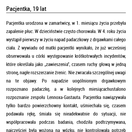
Pacjentka, 19 lat
Pacjentka urodzona w zamartwicy, w 1. miesiącu życia przebyła
zapalenie płuc. W dzieciństwie często chorowała. W 4. roku życia
wystąpił pierwszy w życiu napad padaczkowy z drgawkami całego
ciała. Z wywiadu od matki pacjentki wynikało, że już wcześniej
obserwowała u córki występowanie krótkotrwałych incydentów,
które określała jako „zawieszenia”, czasem ruchy głową w jedną
stronę, nagłe rozszerzanie źrenic. Nie zwracała szczególnej uwagi
na te objawy. Po napadzie uogólnionym drgawkowym
rozpoznano padaczkę, a w kolejnych miesiącachustalono
rozpoznanie zespołu Lennoxa-Gastauta. Pacjentka nawiązywała
tylko bardzo powierzchowny kontakt, uśmiechała się, czasem
podawała rękę, śmiała się nieadekwatnie do sytuacji, nie
współpracowała podczas badania, chodziła podtrzymywana,
najczęściej była wożona na wózku, nie kontrolowała potrzeb