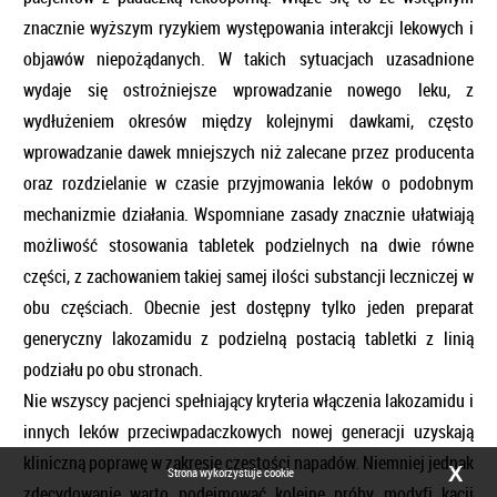
znacznie wyższym ryzykiem występowania interakcji lekowych i
objawów niepożądanych. W takich sytuacjach uzasadnione
wydaje się ostrożniejsze wprowadzanie nowego leku, z
wydłużeniem okresów między kolejnymi dawkami, często
wprowadzanie dawek mniejszych niż zalecane przez producenta
oraz rozdzielanie w czasie przyjmowania leków o podobnym
mechanizmie działania. Wspomniane zasady znacznie ułatwiają
możliwość stosowania tabletek podzielnych na dwie równe
części, z zachowaniem takiej samej ilości substancji leczniczej w
obu częściach. Obecnie jest dostępny tylko jeden preparat
generyczny lakozamidu z podzielną postacią tabletki z linią
podziału po obu stronach.
Nie wszyscy pacjenci spełniający kryteria włączenia lakozamidu i
innych leków przeciwpadaczkowych nowej generacji uzyskają
kliniczną poprawę w zakresie częstości napadów. Niemniej jednak
X
Strona wykorzystuje cookie
zdecydowanie warto podejmować kolejne próby modyfi kacji