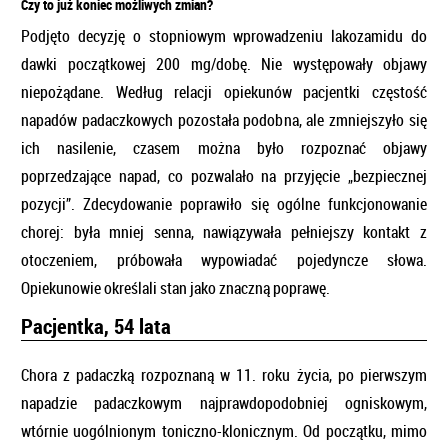
Czy to już koniec możliwych zmian?
Podjęto decyzję o stopniowym wprowadzeniu lakozamidu do
dawki początkowej 200 mg/dobę. Nie występowały objawy
niepożądane. Według relacji opiekunów pacjentki częstość
napadów padaczkowych pozostała podobna, ale zmniejszyło się
ich nasilenie, czasem można było rozpoznać objawy
poprzedzające napad, co pozwalało na przyjęcie „bezpiecznej
pozycji”. Zdecydowanie poprawiło się ogólne funkcjonowanie
chorej: była mniej senna, nawiązywała pełniejszy kontakt z
otoczeniem, próbowała wypowiadać pojedyncze słowa.
Opiekunowie określali stan jako znaczną poprawę.
Pacjentka, 54 lata
Chora z padaczką rozpoznaną w 11. roku życia, po pierwszym
napadzie padaczkowym najprawdopodobniej ogniskowym,
wtórnie uogólnionym toniczno-klonicznym. Od początku, mimo