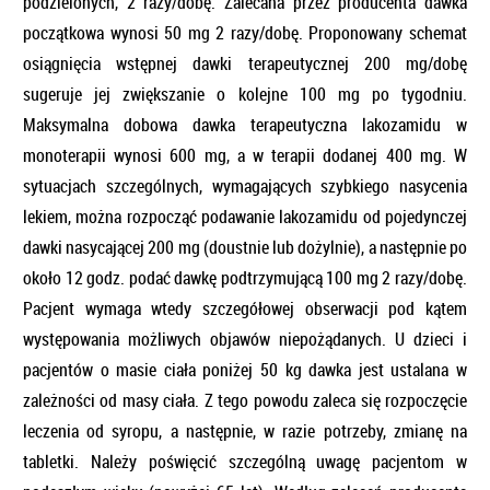
podzielonych, 2 razy/dobę. Zalecana przez producenta dawka
początkowa wynosi 50 mg 2 razy/dobę. Proponowany schemat
osiągnięcia wstępnej dawki terapeutycznej 200 mg/dobę
sugeruje jej zwiększanie o kolejne 100 mg po tygodniu.
Maksymalna dobowa dawka terapeutyczna lakozamidu w
monoterapii wynosi 600 mg, a w terapii dodanej 400 mg. W
sytuacjach szczególnych, wymagających szybkiego nasycenia
lekiem, można rozpocząć podawanie lakozamidu od pojedynczej
dawki nasycającej 200 mg (doustnie lub dożylnie), a następnie po
około 12 godz. podać dawkę podtrzymującą 100 mg 2 razy/dobę.
Pacjent wymaga wtedy szczegółowej obserwacji pod kątem
występowania możliwych objawów niepożądanych. U dzieci i
pacjentów o masie ciała poniżej 50 kg dawka jest ustalana w
zależności od masy ciała. Z tego powodu zaleca się rozpoczęcie
leczenia od syropu, a następnie, w razie potrzeby, zmianę na
tabletki. Należy poświęcić szczególną uwagę pacjentom w