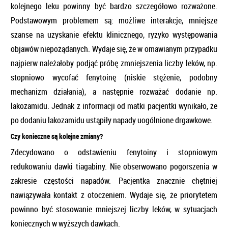
kolejnego leku powinny być bardzo szczegółowo rozważone.
Podstawowym problemem są: możliwe interakcje, mniejsze
szanse na uzyskanie efektu klinicznego, ryzyko występowania
objawów niepożądanych. Wydaje się, że w omawianym przypadku
najpierw należałoby podjąć próbę zmniejszenia liczby leków, np.
stopniowo wycofać fenytoinę (niskie stężenie, podobny
mechanizm działania), a następnie rozważać dodanie np.
lakozamidu. Jednak z informacji od matki pacjentki wynikało, że
po dodaniu lakozamidu ustąpiły napady uogólnione drgawkowe.
Czy konieczne są kolejne zmiany?
Zdecydowano o odstawieniu fenytoiny i stopniowym
redukowaniu dawki tiagabiny. Nie obserwowano pogorszenia w
zakresie częstości napadów. Pacjentka znacznie chętniej
nawiązywała kontakt z otoczeniem. Wydaje się, że priorytetem
powinno być stosowanie mniejszej liczby leków, w sytuacjach
koniecznych w wyższych dawkach.