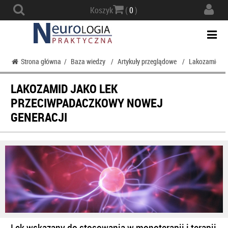
Actio
Koszyk
(
0
)
navig
Togg
navi
Strona główna
/
Baza wiedzy
/
Artykuły przeglądowe
/
Lakozamid jak
LAKOZAMID JAKO LEK
PRZECIWPADACZKOWY NOWEJ
GENERACJI
Lek wskazany do stosowania w monoterapii i terapii