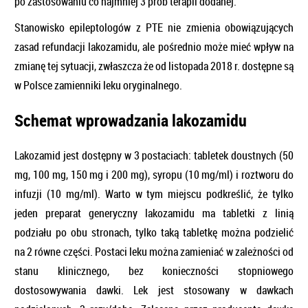
po zastosowaniu co najmniej 3 prób terapii dodanej.
Stanowisko epileptologów z PTE nie zmienia obowiązujących
zasad refundacji lakozamidu, ale pośrednio może mieć wpływ na
zmianę tej sytuacji, zwłaszcza że od listopada 2018 r. dostępne są
w Polsce zamienniki leku oryginalnego.
Schemat wprowadzania lakozamidu
Lakozamid jest dostępny w 3 postaciach: tabletek doustnych (50
mg, 100 mg, 150 mg i 200 mg), syropu (10 mg/ml) i roztworu do
infuzji (10 mg/ml). Warto w tym miejscu podkreślić, że tylko
jeden preparat generyczny lakozamidu ma tabletki z linią
podziału po obu stronach, tylko taką tabletkę można podzielić
na 2 równe części. Postaci leku można zamieniać w zależności od
stanu klinicznego, bez konieczności stopniowego
dostosowywania dawki. Lek jest stosowany w dawkach