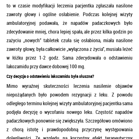
to w czasie modyfikacji leczenia pacjentka zgłaszała nasilone
zawroty głowy i ogólne osłabienie. Podczas kolejnej wizyty
ambulatoryjnej podawała, że napadów padaczkowych było
zdecydowanie mniej, chora lepiej spała, ale przez kilka godzin po
zażyciu „nowych” tabletek czuła się osłabiona, miała nasilone
zawroty głowy, była całkowicie „wyłączona z życia”, musiała leżeć
w łóżku przez 1-2 godz. Sama zdecydowała o odstawieniu
lakozamidu przy dawce dobowej 100 mg.
Czy decyzja o odstawieniu lakozamidu była słuszna?
Mimo wyraźnej skuteczności leczenia nasilenie objawów
niepożądanych było powodem rezygnacji z leku. Z powodu
odległego terminu kolejnej wizyty ambulatoryjnej pacjentka sama
podjęła decyzję o wycofaniu nowego leku. Częstość napadów
padaczkowych ponownie się zwiększyła. Szczegółowo omówiono
z chorą istotę i prawdopodobną przyczynę występowania
dolegliwości. Ze względu na korzystny efekt terapeutyczny