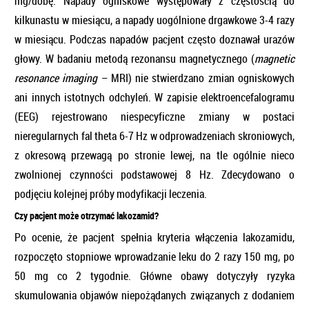
mg/dobę. Napady ogniskowe występowały z częstością do
kilkunastu w miesiącu, a napady uogólnione drgawkowe 3-4 razy
w miesiącu. Podczas napadów pacjent często doznawał urazów
głowy. W badaniu metodą rezonansu magnetycznego (
magnetic
resonance
imaging
– MRI) nie stwierdzano zmian ogniskowych
ani innych istotnych odchyleń. W zapisie elektroencefalogramu
(EEG) rejestrowano niespecyficzne zmiany w postaci
nieregularnych fal theta 6-7 Hz w odprowadzeniach skroniowych,
z okresową przewagą po stronie lewej, na tle ogólnie nieco
zwolnionej czynności podstawowej 8 Hz. Zdecydowano o
podjęciu kolejnej próby modyfikacji leczenia.
Czy pacjent może otrzymać lakozamid?
Po ocenie, że pacjent spełnia kryteria włączenia lakozamidu,
rozpoczęto stopniowe wprowadzanie leku do 2 razy 150 mg, po
50 mg co 2 tygodnie. Główne obawy dotyczyły ryzyka
skumulowania objawów niepożądanych związanych z dodaniem