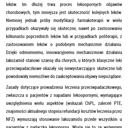
leków. Im dłużej trwa proces lekoopornych objawów
chorobowych, tym mniejsza jest skuteczność kolejnych leków.
Niemniej jednak próby modyfikacji farmakoterapii w wielu
przypadkach okazywały się skuteczne, nawet po zastosowaniu
kilkunastu poprzednich leków lub w przypadkach politerapii, z
zastosowaniem leków o podobnym mechanizmie działania.
Dzięki odmiennemu, innowacyjnemu mechanizmowi działania
lakozamid stanowi szansę dla chorych, u których klasyczne leki
przeciwpadaczkowe okazały się niewystarczająco skuteczne lub
powodowały niemożliwe do zaakceptowania objawy niepożądane.
Zasady dotyczące prowadzenia leczenia przeciwpadaczkowego,
zwłaszcza u pacjentów z napadami lekoopornymi, wymagające
uwzględnienia wielu aspektów (wskazań ChPL, zaleceń PTE,
znajomości aktualnego stopnia refundacji kosztów leczenia przez
NFZ) wymuszają stosowanie lakozamidu przede wszystkim u
pacjentów z padaczką lekooporną. Wiąże się to ze wstępnym