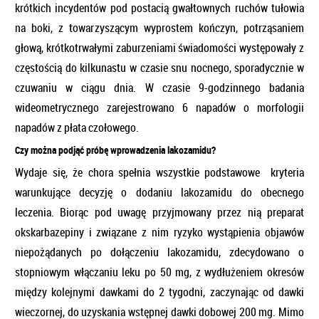
krótkich incydentów pod postacią gwałtownych ruchów tułowia
na boki, z towarzyszącym wyprostem kończyn, potrząsaniem
głową, krótkotrwałymi zaburzeniami świadomości występowały z
częstością do kilkunastu w czasie snu nocnego, sporadycznie w
czuwaniu w ciągu dnia. W czasie 9-godzinnego badania
wideometrycznego zarejestrowano 6 napadów o morfologii
napadów z płata czołowego.
Czy można podjąć próbę wprowadzenia lakozamidu?
Wydaje się, że chora spełnia wszystkie podstawowe kryteria
warunkujące decyzję o dodaniu lakozamidu do obecnego
leczenia. Biorąc pod uwagę przyjmowany przez nią preparat
okskarbazepiny i związane z nim ryzyko wystąpienia objawów
niepożądanych po dołączeniu lakozamidu, zdecydowano o
stopniowym włączaniu leku po 50 mg, z wydłużeniem okresów
między kolejnymi dawkami do 2 tygodni, zaczynając od dawki
wieczornej, do uzyskania wstępnej dawki dobowej 200 mg. Mimo