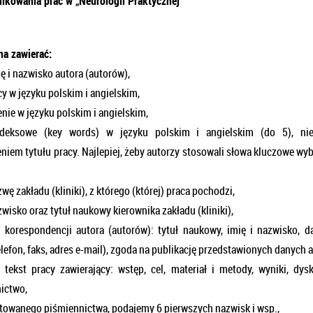
ikowania prac w „Neurologii Praktycznej”
na zawierać:
ę i nazwisko autora (autorów),
cy w języku polskim i angielskim,
enie w języku polskim i angielskim,
ndeksowe (key words) w języku polskim i angielskim (do 5), ni
niem tytułu pracy. Najlepiej, żeby autorzy stosowali słowa kluczowe wy
wę zakładu (kliniki), z którego (której) praca pochodzi,
zwisko oraz tytuł naukowy kierownika zakładu (kliniki),
 korespondencji autora (autorów): tytuł naukowy, imię i nazwisko, 
telefon, faks, adres e-mail), zgoda na publikację przedstawionych danych
 tekst pracy zawierający: wstęp, cel, materiał i metody, wyniki, dysk
ictwo,
towanego piśmiennictwa, podajemy 6 pierwszych nazwisk i wsp.,