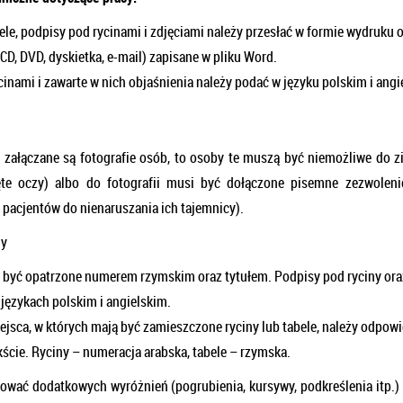
bele, podpisy pod rycinami i zdjęciami należy przesłać w formie wydruku 
(CD, DVD, dyskietka, e-mail) zapisane w pliku Word.
inami i zawarte w nich objaśnienia należy podać w języku polskim i angi
y załączane są fotografie osób, to osoby te muszą być niemożliwe do z
ęte oczy) albo do fotografii musi być dołączone pisemne zezwoleni
 pacjentów do nienaruszania ich tajemnicy).
ny
 być opatrzone numerem rzymskim oraz tytułem. Podpisy pod ryciny oraz
językach polskim i angielskim.
jsca, w których mają być zamieszczone ryciny lub tabele, należy odpow
ście. Ryciny – numeracja arabska, tabele – rzymska.
sować dodatkowych wyróżnień (pogrubienia, kursywy, podkreślenia itp.)