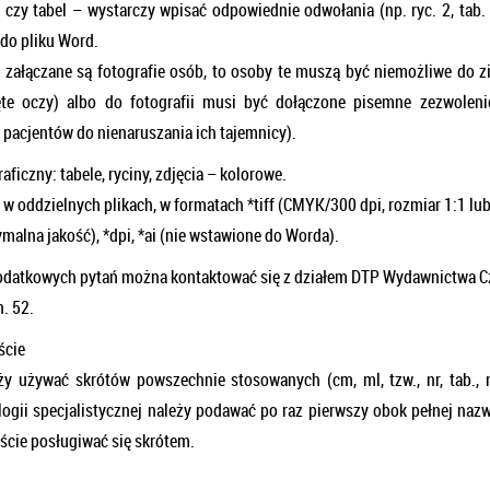
 czy tabel – wystarczy wpisać odpowiednie odwołania (np. ryc. 2, tab. 
 do pliku Word.
y załączane są fotografie osób, to osoby te muszą być niemożliwe do z
ęte oczy) albo do fotografii musi być dołączone pisemne zezwoleni
 pacjentów do nienaruszania ich tajemnicy).
aficzny: tabele, ryciny, zdjęcia – kolorowe.
a w oddzielnych plikach, w formatach *tiff (CMYK/300 dpi, rozmiar 1:1 lu
malna jakość), *dpi, *ai (nie wstawione do Worda).
datkowych pytań można kontaktować się z działem DTP Wydawnictwa Czel
. 52.
ście
y używać skrótów powszechnie stosowanych (cm, ml, tzw., nr, tab., ryc.
logii specjalistycznej należy podawać po raz pierwszy obok pełnej nazw
ście posługiwać się skrótem.