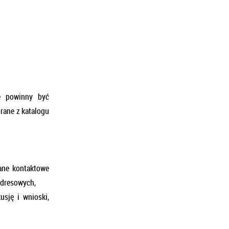
e powinny być
brane z katalogu
dane kontaktowe
 adresowych,
usję i wnioski,