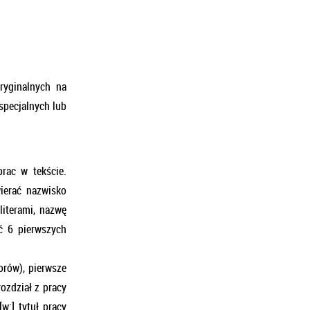
ryginalnych na
 specjalnych lub
rac w tekście.
ierać nazwisko
literami, nazwę
ć 6 pierwszych
orów), pierwsze
rozdział z pracy
w:] tytuł pracy