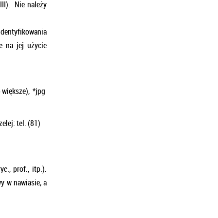
III). Nie należy
identyfikowania
e na jej użycie
b większe), *jpg
ej: tel. (81)
, prof., itp.).
y w nawiasie, a