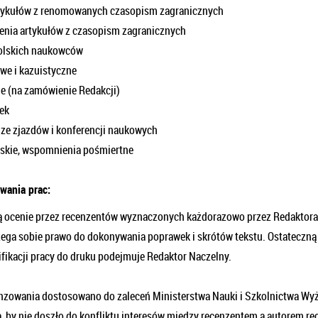
tykułów z renomowanych czasopism zagranicznych
zenia artykułów z czasopism zagranicznych
polskich naukowców
we i kazuistyczne
ne (na zamówienie Redakcji)
żek
 ze zjazdów i konferencji naukowych
arskie, wspomnienia pośmiertne
owania prac:
ą ocenie przez recenzentów wyznaczonych każdorazowo przez Redaktora
zega sobie prawo do dokonywania poprawek i skrótów tekstu. Ostateczną
fikacji pracy do druku podejmuje Redaktor Naczelny.
nzowania dostosowano do zaleceń Ministerstwa Nauki i Szkolnictwa Wy
, by nie doszło do konfliktu interesów między recenzentem a autorem r