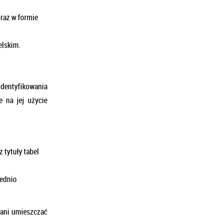
oraz w formie
elskim.
identyfikowania
e na jej użycie
 tytuły tabel
iednio
 ani umieszczać