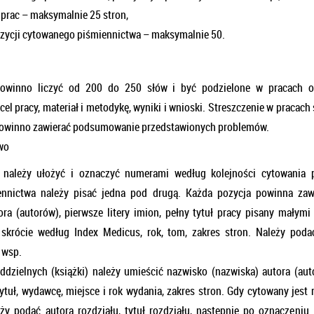
 prac – maksymalnie 25 stron,
ozycji cytowanego piśmiennictwa – maksymalnie 50.
powinno liczyć od 200 do 250 słów i być podzielone w pracach o
el pracy, materiał i metodykę, wyniki i wnioski. Streszczenie w pracach
owinno zawierać podsumowanie przedstawionych problemów.
wo
 należy ułożyć i oznaczyć numerami według kolejności cytowania p
ennictwa należy pisać jedna pod drugą. Każda pozycja powinna zaw
ora (autorów), pierwsze litery imion, pełny tytuł pracy pisany małymi 
skrócie według Index Medicus, rok, tom, zakres stron. Należy poda
 wsp.
ddzielnych (książki) należy umieścić nazwisko (nazwiska) autora (aut
 tytuł, wydawcę, miejsce i rok wydania, zakres stron. Gdy cytowany jest 
eży podać autora rozdziału, tytuł rozdziału, następnie po oznaczeniu [