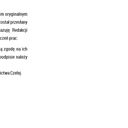
oim oryginalnym
został przesłany
azuję Redakcji
czeń prac.
ną zgodę na ich
podpisie należy
ctwa Czelej.