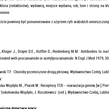
aktora (redaktorów), wydawcę, miejsce wydania, rok, tom i strony, na k
dnienie.
kście powinny być ponumerowane z użyciem cyfr arabskich umieszczon
:
, Kluger J., Drayer D.E., Koffler D., Reidenberg M.M.: Antibodies to nuc
 treated with procainamide or acetylprocainamide. N Engl J Med 1979, 30
ski T.F.: Choroby przenoszone drogą płciową. Wydawnictwo Czelej, Lubl
y:
ka-Wojdyło M., Placek W.: Receptory TCR – rearanżacja genów, [w:] Pier
. Sokołowska-Wojdyło, J. Roszkiewicz (red.), Wydawnictwo Czelej, Lubli
niczne dotyczące pracy: