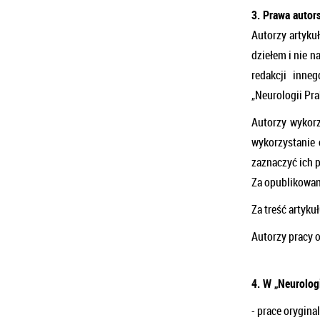
3. Prawa autors
Autorzy artyku
dziełem i nie n
redakcji inne
„Neurologii Pr
Autorzy wykorz
wykorzystanie 
zaznaczyć ich 
Za opublikowan
Za treść artyku
Autorzy pracy 
4. W „Neurolog
- prace orygina