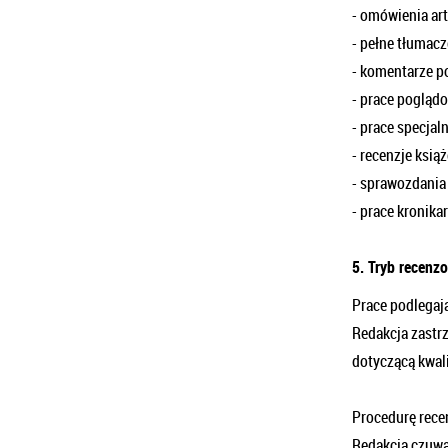
- omówienia ar
- pełne tłumac
- komentarze 
- prace poglądo
- prace specjal
- recenzje ksią
- sprawozdania
- prace kronik
5. Tryb recenz
Prace podlegaj
Redakcja zastr
dotyczącą kwali
Procedurę rece
Redakcja czuwa