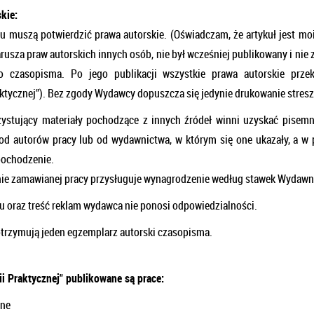
kie:
łu muszą potwierdzić prawa autorskie. (Oświadczam, że artykuł jest m
arusza praw autorskich innych osób, nie był wcześniej publikowany i nie 
go czasopisma. Po jego publikacji wszystkie prawa autorskie przek
aktycznej”). Bez zgody Wydawcy dopuszcza się jedynie drukowanie stresz
ystujący materiały pochodzące z innych źródeł winni uzyskać pisem
od autorów pracy lub od wydawnictwa, w którym się one ukazały, a w 
pochodzenie.
ie zamawianej pracy przysługuje wynagrodzenie według stawek Wydawni
łu oraz treść reklam wydawca nie ponosi odpowiedzialności.
otrzymują jeden egzemplarz autorski czasopisma.
ii Praktycznej" publikowane są prace:
lne