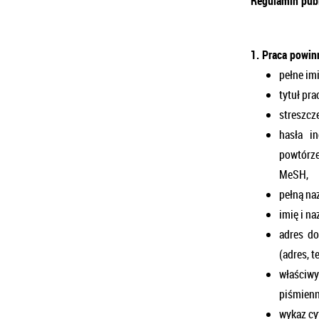
Regulamin publ
1. Praca powin
pełne imi
tytuł pra
streszcz
hasła i
powtórze
MeSH,
pełną naz
imię i na
adres do
(adres, 
właściwy
piśmienn
wykaz cy