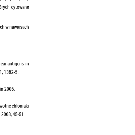
tórych cytowane
ych w nawiasach
lear antigens in
1, 1382-5.
in 2006.
wotne chłoniaki
n 2008, 45-51.