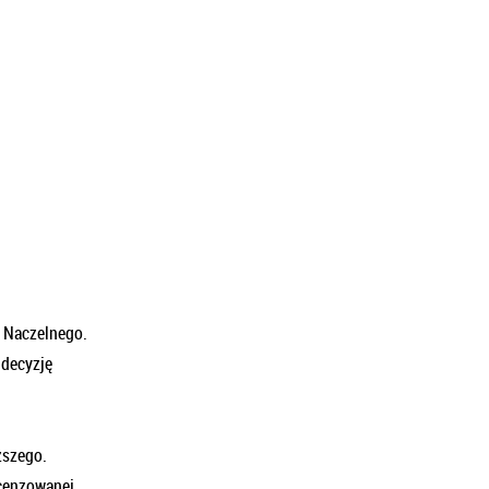
 Naczelnego.
 decyzję
ższego.
ecenzowanej