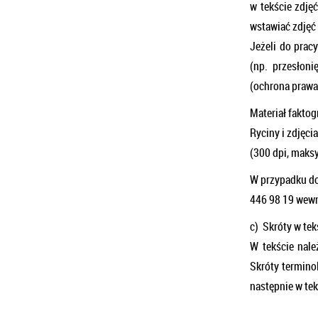
w tekście zdjęć
wstawiać zdjęć
Jeżeli do prac
(np. przesłoni
(ochrona prawa
Materiał faktogr
Ryciny i zdjęci
(300 dpi, maksy
W przypadku do
446 98 19 wewn
c) Skróty w tek
W tekście należ
Skróty termino
następnie w tek