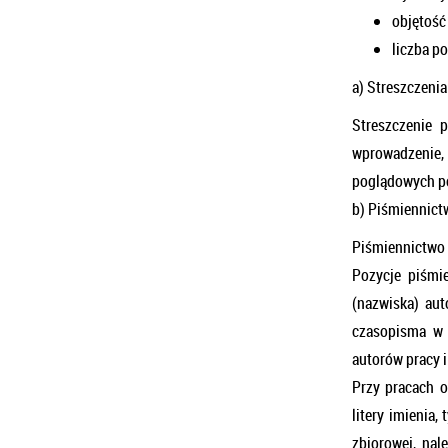
objętość
liczba p
a) Streszczenia
Streszczenie 
wprowadzenie, c
poglądowych p
b) Piśmiennict
Piśmiennictwo
Pozycje piśmi
(nazwiska) aut
czasopisma w 
autorów pracy i
Przy pracach o
litery imienia,
zbiorowej, nal