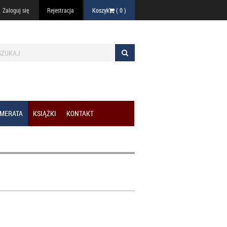
Zaloguj się
Rejestracja
Koszyk
(
0
)
MERATA
KSIĄŻKI
KONTAKT