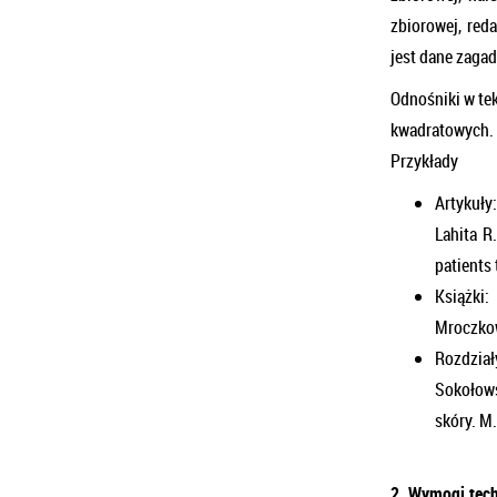
zbiorowej, red
jest dane zaga
Odnośniki w te
kwadratowych.
Przykłady
Artykuły
Lahita R.
patients
Książki:
Mroczkow
Rozdział
Sokołows
skóry. M
2. Wymogi tech