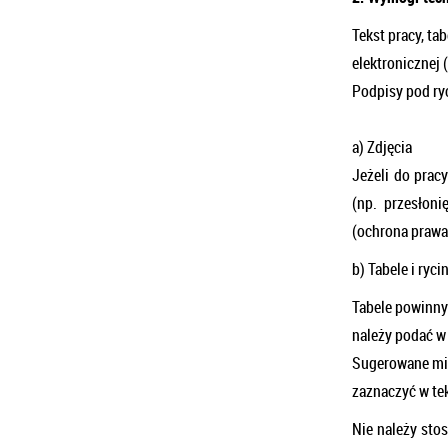
Tekst pracy, ta
elektronicznej 
Podpisy pod ryc
a) Zdjęcia
Jeżeli do prac
(np. przesłoni
(ochrona prawa
b) Tabele i ryci
Tabele powinny
należy podać w 
Sugerowane mie
zaznaczyć w tek
Nie należy sto