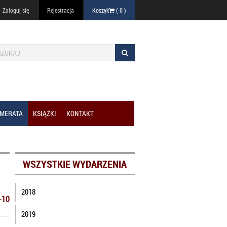
Zaloguj się
Rejestracja
Koszyk
(
0
)
MERATA
KSIĄŻKI
KONTAKT
WSZYSTKIE WYDARZENIA
2018
-10
2019