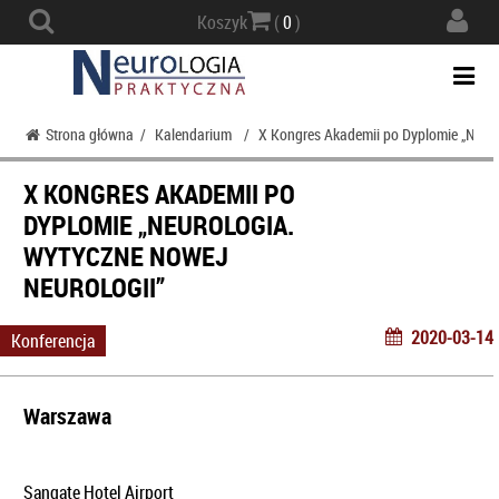
Actio
Koszyk
(
0
)
navig
Togg
navi
Strona główna
/
Kalendarium
/
X Kongres Akademii po Dyplomie „Neuro
X KONGRES AKADEMII PO
DYPLOMIE „NEUROLOGIA.
WYTYCZNE NOWEJ
NEUROLOGII”
2020-03-14
Konferencja
Warszawa
Sangate Hotel Airport