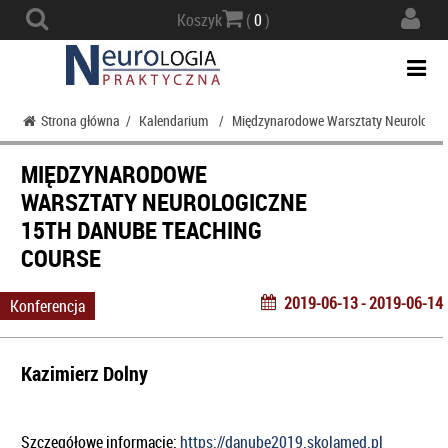
Actio
Koszyk
(
0
)
navig
Togg
navi
Strona główna
/
Kalendarium
/
Międzynarodowe Warsztaty Neurologic
MIĘDZYNARODOWE
WARSZTATY NEUROLOGICZNE
15TH DANUBE TEACHING
COURSE
2019-06-13 - 2019-06-14
Konferencja
Kazimierz Dolny
Szczegółowe informacje:
https://danube2019.skolamed.pl