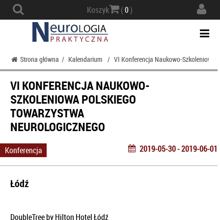
Actio
Koszyk
(
0
)
navig
Togg
navi
Strona główna
/
Kalendarium
/
VI Konferencja Naukowo-Szkoleniowa 
VI KONFERENCJA NAUKOWO-
SZKOLENIOWA POLSKIEGO
TOWARZYSTWA
NEUROLOGICZNEGO
2019-05-30 - 2019-06-01
Konferencja
Łódź
DoubleTree by Hilton Hotel Łódź