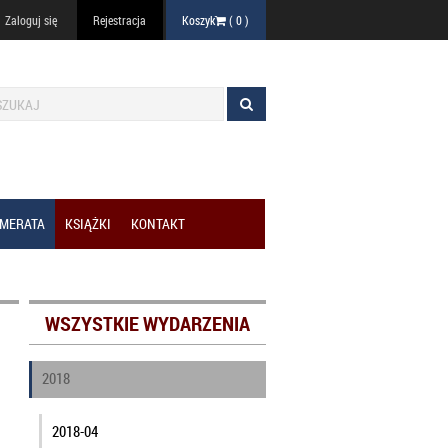
Zaloguj się
Rejestracja
Koszyk
(
0
)
MERATA
KSIĄŻKI
KONTAKT
WSZYSTKIE WYDARZENIA
2018
2018-04