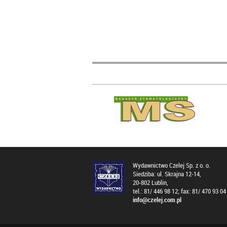
Wydawnictwo Czelej Sp. z o. o.
Siedziba: ul. Skrajna 12-14,
20-802 Lublin,
tel.: 81/ 446 98 12; fax: 81/ 470 93 04
info@czelej.com.pl