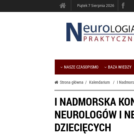
Piątek 7 Sierpnia 2026
NASZE CZASOPISMO
BAZA WIEDZY
Strona główna
/
Kalendarium
/
I Nadmor
I NADMORSKA KO
NEUROLOGÓW I 
DZIECIĘCYCH